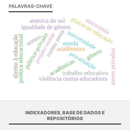
PALAVRAS-CHAVE
planos de educação
autonomia
américa do sul
igualdade de gênero
romeu zema
universidade
projeto somar
público-privado
acesso
política educacional
direito à educação
escola
acadêmicos
gênero
atores privados
privatização
acadêmicas
trabalho educativo
violência contra educadores
INDEXADORES, BASE DE DADOS E
REPOSITÓRIOS