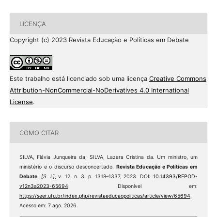
LICENÇA
Copyright (c) 2023 Revista Educação e Políticas em Debate
Este trabalho está licenciado sob uma licença
Creative Commons
Attribution-NonCommercial-NoDerivatives 4.0 International
License
.
COMO CITAR
SILVA, Flávia Junqueira da; SILVA, Lazara Cristina da. Um ministro, um
ministério e o discurso desconcertado.
Revista Educação e Políticas em
Debate
,
[S. l.]
, v. 12, n. 3, p. 1318–1337, 2023. DOI:
10.14393/REPOD-
v12n3a2023-65694
. Disponível em:
https://seer.ufu.br/index.php/revistaeducaopoliticas/article/view/65694
.
Acesso em: 7 ago. 2026.