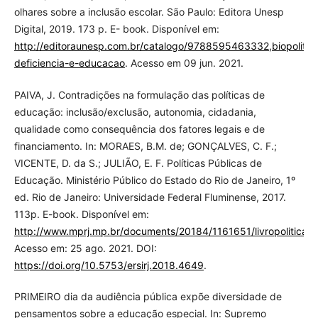
olhares sobre a inclusão escolar. São Paulo: Editora Unesp
Digital, 2019. 173 p. E- book. Disponível em:
http://editoraunesp.com.br/catalogo/9788595463332,biopolitic
deficiencia-e-educacao
. Acesso em 09 jun. 2021.
PAIVA, J. Contradições na formulação das políticas de
educação: inclusão/exclusão, autonomia, cidadania,
qualidade como consequência dos fatores legais e de
financiamento. In: MORAES, B.M. de; GONÇALVES, C. F.;
VICENTE, D. da S.; JULIÃO, E. F. Políticas Públicas de
Educação. Ministério Público do Estado do Rio de Janeiro, 1º
ed. Rio de Janeiro: Universidade Federal Fluminense, 2017.
113p. E-book. Disponível em:
http://www.mprj.mp.br/documents/20184/1161651/livropoliticasp
Acesso em: 25 ago. 2021. DOI:
https://doi.org/10.5753/ersirj.2018.4649
.
PRIMEIRO dia da audiência pública expõe diversidade de
pensamentos sobre a educação especial. In: Supremo