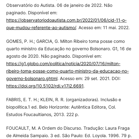
Observatório do Autista. 06 de janeiro de 2022. Não
paginado. Disponível em:
https://observatoriodoautista.com.br/2022/01/06/cid-11-o-
que-mudou-referente-ao-autismo/
. Acesso em: 11 mai. 2022.
GOMES, P. H.; GARCIA, G. Milton Ribeiro toma posse como
quarto ministro da Educação no governo Bolsonaro. G1, 16 de
agosto de 2020. Não paginado. Disponível em:
https://g1.globo.com/politica/noticia/2020/07/16/milton-
ribeiro-toma-posse-como-quarto-ministro-da-educacao-no-
governo-bolsonaro.ghtml
. Acesso em: 29 set. 2021. DOI:
https://doi.org/10.5102/rdi.v17i2.6691
.
FABRIS, E. T. H.; KLEIN, R. R. (organizadoras). Inclusão e
biopolítica.1 ed. Belo Horizonte: Autêntica Editora, Col.
Estudos Foucaultianos, 2013. 222 p.
FOUCAULT, M. A Ordem do Discurso. Tradução: Laura Fraga
de Almeida Sampaio. 3 ed. São Paulo: Ed. Loyola. 1996. 79 p.