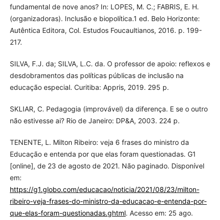
fundamental de nove anos? In: LOPES, M. C.; FABRIS, E. H.
(organizadoras). Inclusão e biopolítica.1 ed. Belo Horizonte:
Autêntica Editora, Col. Estudos Foucaultianos, 2016. p. 199-
217.
SILVA, F.J. da; SILVA, L.C. da. O professor de apoio: reflexos e
desdobramentos das políticas públicas de inclusão na
educação especial. Curitiba: Appris, 2019. 295 p.
SKLIAR, C. Pedagogia (improvável) da diferença. E se o outro
não estivesse ai? Rio de Janeiro: DP&A, 2003. 224 p.
TENENTE, L. Milton Ribeiro: veja 6 frases do ministro da
Educação e entenda por que elas foram questionadas. G1
[online], de 23 de agosto de 2021. Não paginado. Disponível
em:
https://g1.globo.com/educacao/noticia/2021/08/23/milton-
ribeiro-veja-frases-do-ministro-da-educacao-e-entenda-por-
que-elas-foram-questionadas.ghtml
. Acesso em: 25 ago.