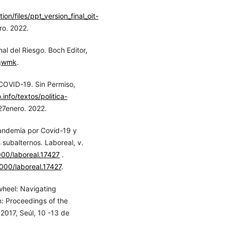
ion/files/ppt_version_final_oit-
ro. 2022.
al del Riesgo. Boch Editor,
zgwmk
.
 COVID-19. Sin Permiso,
info/textos/politica-
27enero. 2022.
andemia por Covid-19 y
subalternos. Laboreal, v.
000/laboreal.17427
.
4000/laboreal.17427
.
eel: Navigating
: Proceedings of the
2017, Seúl, 10 -13 de