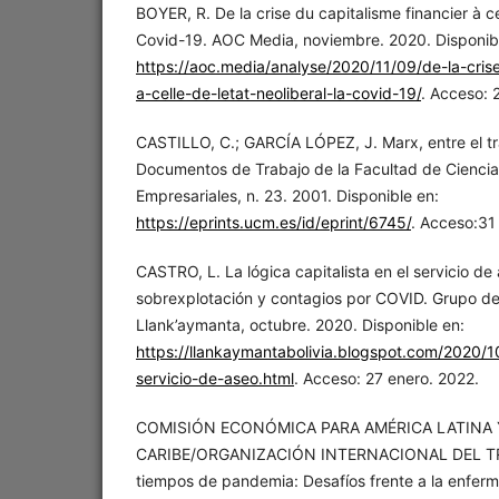
BOYER, R. De la crise du capitalisme financier à cell
Covid-19. AOC Media, noviembre. 2020. Disponib
https://aoc.media/analyse/2020/11/09/de-la-crise
a-celle-de-letat-neoliberal-la-covid-19/
. Acceso: 
CASTILLO, C.; GARCÍA LÓPEZ, J. Marx, entre el tr
Documentos de Trabajo de la Facultad de Cienci
Empresariales, n. 23. 2001. Disponible en:
https://eprints.ucm.es/id/eprint/6745/
. Acceso:31
CASTRO, L. La lógica capitalista en el servicio de
sobrexplotación y contagios por COVID. Grupo de
Llank’aymanta, octubre. 2020. Disponible en:
https://llankaymantabolivia.blogspot.com/2020/1
servicio-de-aseo.html
. Acceso: 27 enero. 2022.
COMISIÓN ECONÓMICA PARA AMÉRICA LATINA 
CARIBE/ORGANIZACIÓN INTERNACIONAL DEL TRA
tiempos de pandemia: Desafíos frente a la enfer