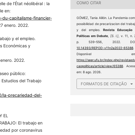
COMO CITAR
e de l’État néolibéral : la
le en:
-du-capitalisme-financier-
GÓMEZ, Tania Aillón. La Pandemia co
possibilidad de precarizacion del traba
27 enero. 2022.
y del empleo.
Revista Educação 
Políticas em Debate
,
[S. l.]
, v. 11, n. 
abajo y el empleo.
p. 539–556, 2022. DOI
as Económicas y
10.14393/REPOD-v11n2a2022-65388
.
Disponível em
 enero. 2022.
https://seer.ufu.br/index.php/revistaed
caopoliticas/article/view/65388
. Aces
em: 8 ago. 2026.
 aseo público:
 Estudios del Trabajo
FORMATOS DE CITAÇÃO
0/la-precariedad-del-
Y EL
BAJO: El trabajo en
medad por coronavirus