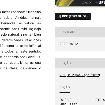
 la mesa redonda: “Trabalho
PDF (ESPANHOL)
 sobre América latina”,
erlândia, él valora las
andemia por Covid-19; bajo
PUBLICADO
solo natural; sino también
determinadas relaciones
2022-04-12
-19 como la exposición al
ra todos. En este sentido,
e la pandemia por Covid-19,
ro del capitalismo, es una
EDIÇÃO
es de clase, de género y
v. 11, n. 2 (mai./ago. 2022)
SEÇÃO
DOSSIÊ - ESTAD
NEOLIBERAL 