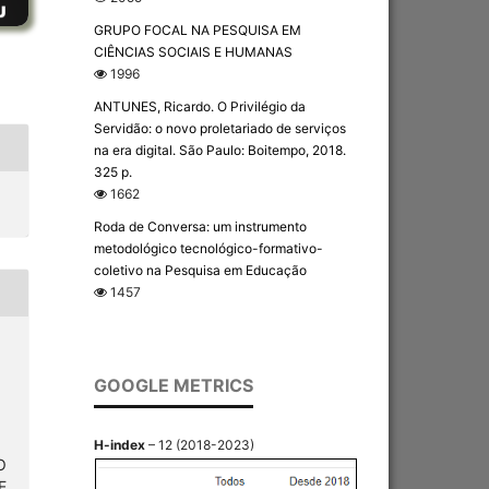
GRUPO FOCAL NA PESQUISA EM
CIÊNCIAS SOCIAIS E HUMANAS
1996
ANTUNES, Ricardo. O Privilégio da
Servidão: o novo proletariado de serviços
na era digital. São Paulo: Boitempo, 2018.
325 p.
1662
Roda de Conversa: um instrumento
metodológico tecnológico-formativo-
coletivo na Pesquisa em Educação
1457
GOOGLE METRICS
H-index
– 12 (2018-2023)
O
E