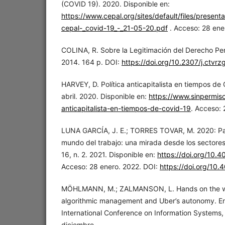
(COVID 19). 2020. Disponible en:
https://www.cepal.org/sites/default/files/presentat
cepal-_covid-19_-_21-05-20.pdf
. Acceso: 28 ene
COLINA, R. Sobre la Legitimación del Derecho Pen
2014. 164 p. DOI:
https://doi.org/10.2307/j.ctvr
HARVEY, D. Política anticapitalista en tiempos de
abril. 2020. Disponible en:
https://www.sinpermiso.
anticapitalista-en-tiempos-de-covid-19
. Acceso: 
LUNA GARCÍA, J. E.; TORRES TOVAR, M. 2020: P
mundo del trabajo: una mirada desde los sectores 
16, n. 2. 2021. Disponible en:
https://doi.org/10.4
Acceso: 28 enero. 2022. DOI:
https://doi.org/10.
MÖHLMANN, M.; ZALMANSON, L. Hands on the wh
algorithmic management and Uber’s autonomy. En
International Conference on Information Systems, 
diciembre.