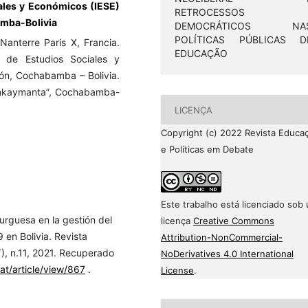
iales y Económicos (IESE)
RETROCESSOS
amba-Bolivia
DEMOCRÁTICOS NA
POLÍTICAS PÚBLICAS D
Nanterre Paris X, Francia.
EDUCAÇÃO
to de Estudios Sociales y
ón, Cochabamba – Bolivia.
lankaymanta”, Cochabamba-
LICENÇA
Copyright (c) 2022 Revista Educa
e Políticas em Debate
Este trabalho está licenciado sob
urguesa en la gestión del
licença
Creative Commons
 en Bolivia. Revista
Attribution-NonCommercial-
), n.11, 2021. Recuperado
NoDerivatives 4.0 International
at/article/view/867
.
License
.