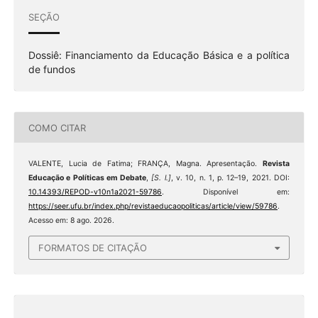
SEÇÃO
Dossiê: Financiamento da Educação Básica e a política
de fundos
COMO CITAR
VALENTE, Lucia de Fatima; FRANÇA, Magna. Apresentação.
Revista
Educação e Políticas em Debate
,
[S. l.]
, v. 10, n. 1, p. 12–19, 2021. DOI:
10.14393/REPOD-v10n1a2021-59786
. Disponível em:
https://seer.ufu.br/index.php/revistaeducaopoliticas/article/view/59786
.
Acesso em: 8 ago. 2026.
FORMATOS DE CITAÇÃO