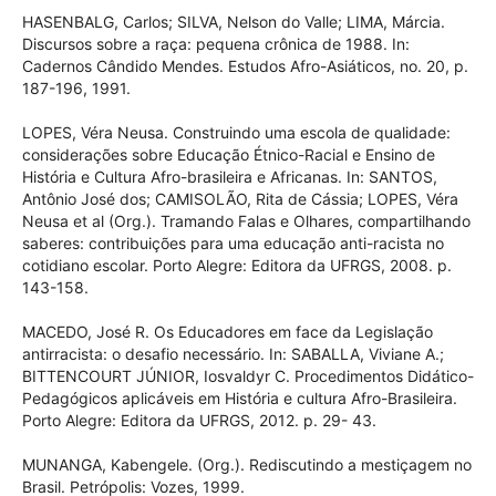
HASENBALG, Carlos; SILVA, Nelson do Valle; LIMA, Márcia.
Discursos sobre a raça: pequena crônica de 1988. In:
Cadernos Cândido Mendes. Estudos Afro-Asiáticos, no. 20, p.
187-196, 1991.
LOPES, Véra Neusa. Construindo uma escola de qualidade:
considerações sobre Educação Étnico-Racial e Ensino de
História e Cultura Afro-brasileira e Africanas. In: SANTOS,
Antônio José dos; CAMISOLÃO, Rita de Cássia; LOPES, Véra
Neusa et al (Org.). Tramando Falas e Olhares, compartilhando
saberes: contribuições para uma educação anti-racista no
cotidiano escolar. Porto Alegre: Editora da UFRGS, 2008. p.
143-158.
MACEDO, José R. Os Educadores em face da Legislação
antirracista: o desafio necessário. In: SABALLA, Viviane A.;
BITTENCOURT JÚNIOR, Iosvaldyr C. Procedimentos Didático-
Pedagógicos aplicáveis em História e cultura Afro-Brasileira.
Porto Alegre: Editora da UFRGS, 2012. p. 29- 43.
MUNANGA, Kabengele. (Org.). Rediscutindo a mestiçagem no
Brasil. Petrópolis: Vozes, 1999.