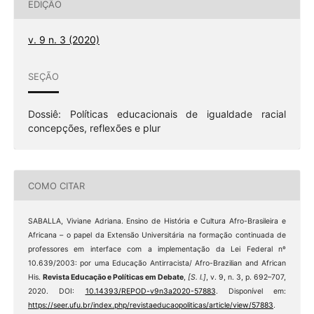
EDIÇÃO
v. 9 n. 3 (2020)
SEÇÃO
Dossiê: Políticas educacionais de igualdade racial
concepções, reflexões e plur
COMO CITAR
SABALLA, Viviane Adriana. Ensino de História e Cultura Afro-Brasileira e
Africana – o papel da Extensão Universitária na formação continuada de
professores em interface com a implementação da Lei Federal nº
10.639/2003: por uma Educação Antirracista/ Afro-Brazilian and African
His.
Revista Educação e Políticas em Debate
,
[S. l.]
, v. 9, n. 3, p. 692–707,
2020. DOI:
10.14393/REPOD-v9n3a2020-57883
. Disponível em:
https://seer.ufu.br/index.php/revistaeducaopoliticas/article/view/57883
.