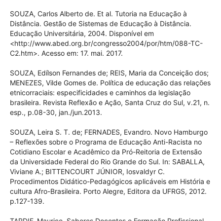
SOUZA, Carlos Alberto de. Et al. Tutoria na Educação à
Distância. Gestão de Sistemas de Educação à Distância.
Educação Universitária, 2004. Disponível em
<http://www.abed.org.br/congresso2004/por/htm/088-TC-
C2.htm>. Acesso em: 17. mai. 2017.
SOUZA, Edílson Fernandes de; REIS, Maria da Conceição dos;
MENEZES, Vilde Gomes de. Política de educação das relações
etnicorraciais: especificidades e caminhos da legislação
brasileira. Revista Reflexão e Ação, Santa Cruz do Sul, v.21, n.
esp., p.08-30, jan./jun.2013.
SOUZA, Leira S. T. de; FERNADES, Evandro. Novo Hamburgo
– Reflexões sobre o Programa de Educação Anti-Racista no
Cotidiano Escolar e Acadêmico da Pró-Reitoria de Extensão
da Universidade Federal do Rio Grande do Sul. In: SABALLA,
Viviane A.; BITTENCOURT JÚNIOR, Iosvaldyr C.
Procedimentos Didático-Pedagógicos aplicáveis em História e
cultura Afro-Brasileira. Porto Alegre, Editora da UFRGS, 2012.
p.127-139.
TARDIF, Maurice. Saberes Docentes e Formação Profissional.