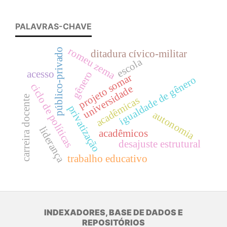
PALAVRAS-CHAVE
romeu zema
público-privado
ditadura cívico-militar
escola
acesso
gênero
projeto somar
igualdade de gênero
ciclo de políticas
universidade
carreira docente
acadêmicas
privatização
autonomia
liderança
acadêmicos
desajuste estrutural
trabalho educativo
INDEXADORES, BASE DE DADOS E
REPOSITÓRIOS