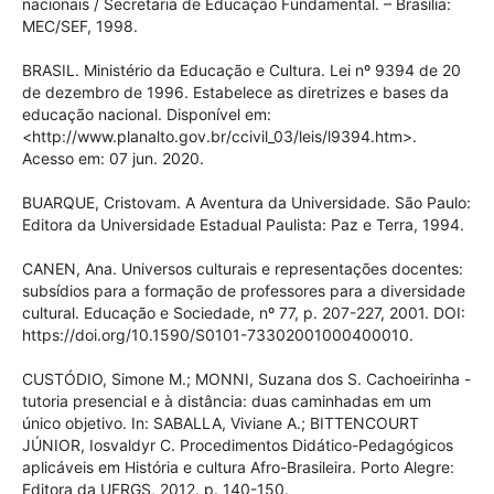
nacionais / Secretaria de Educação Fundamental. – Brasília:
MEC/SEF, 1998.
BRASIL. Ministério da Educação e Cultura. Lei nº 9394 de 20
de dezembro de 1996. Estabelece as diretrizes e bases da
educação nacional. Disponível em:
<http://www.planalto.gov.br/ccivil_03/leis/l9394.htm>.
Acesso em: 07 jun. 2020.
BUARQUE, Cristovam. A Aventura da Universidade. São Paulo:
Editora da Universidade Estadual Paulista: Paz e Terra, 1994.
CANEN, Ana. Universos culturais e representações docentes:
subsídios para a formação de professores para a diversidade
cultural. Educação e Sociedade, nº 77, p. 207-227, 2001. DOI:
https://doi.org/10.1590/S0101-73302001000400010.
CUSTÓDIO, Simone M.; MONNI, Suzana dos S. Cachoeirinha -
tutoria presencial e à distância: duas caminhadas em um
único objetivo. In: SABALLA, Viviane A.; BITTENCOURT
JÚNIOR, Iosvaldyr C. Procedimentos Didático-Pedagógicos
aplicáveis em História e cultura Afro-Brasileira. Porto Alegre:
Editora da UFRGS, 2012. p. 140-150.