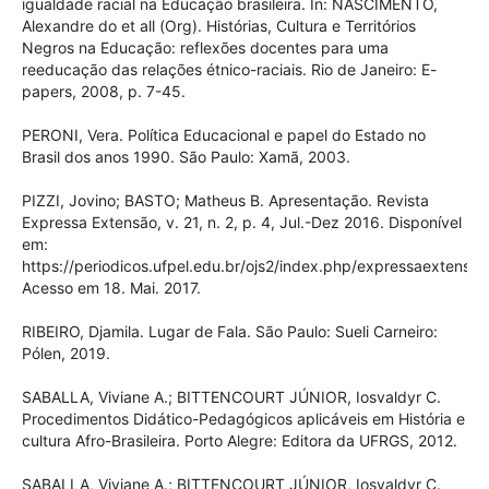
igualdade racial na Educação brasileira. In: NASCIMENTO,
Alexandre do et all (Org). Histórias, Cultura e Territórios
Negros na Educação: reflexões docentes para uma
reeducação das relações étnico-raciais. Rio de Janeiro: E-
papers, 2008, p. 7-45.
PERONI, Vera. Política Educacional e papel do Estado no
Brasil dos anos 1990. São Paulo: Xamã, 2003.
PIZZI, Jovino; BASTO; Matheus B. Apresentação. Revista
Expressa Extensão, v. 21, n. 2, p. 4, Jul.-Dez 2016. Disponível
em:
https://periodicos.ufpel.edu.br/ojs2/index.php/expressaextensao
Acesso em 18. Mai. 2017.
RIBEIRO, Djamila. Lugar de Fala. São Paulo: Sueli Carneiro:
Pólen, 2019.
SABALLA, Viviane A.; BITTENCOURT JÚNIOR, Iosvaldyr C.
Procedimentos Didático-Pedagógicos aplicáveis em História e
cultura Afro-Brasileira. Porto Alegre: Editora da UFRGS, 2012.
SABALLA, Viviane A.; BITTENCOURT JÚNIOR, Iosvaldyr C.