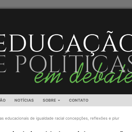
SÃO
NOTÍCIAS
SOBRE
CONTATO
cas educacionais de igualdade racial concepções, reflexões e plur