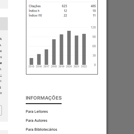
VA
.
de
es
e
p.
-
:
u
so
INFORMAÇÕES
Para Leitores
Para Autores
Para Bibliotecários