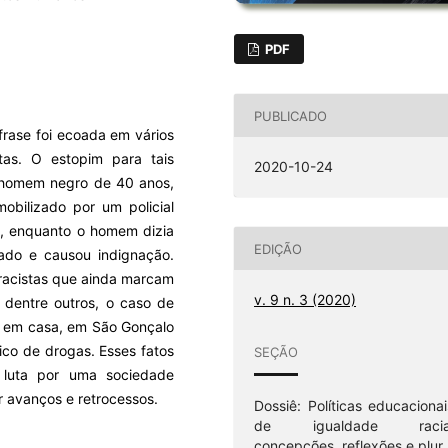
PDF
PUBLICADO
frase foi ecoada em vários
tas. O estopim para tais
2020-10-24
m homem negro de 40 anos,
mobilizado por um policial
o, enquanto o homem dizia
EDIÇÃO
mado e causou indignação.
 racistas que ainda marcam
v. 9 n. 3 (2020)
, dentre outros, o caso de
o em casa, em São Gonçalo
fico de drogas. Esses fatos
SEÇÃO
 luta por uma sociedade
r avanços e retrocessos.
Dossiê: Políticas educacionai
de igualdade racia
concepções, reflexões e plur