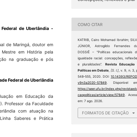
COMO CITAR
Federal de Uberlândia -
KATRIB, Cairo Mohamad Ibrahim; SIL
ual de Maringá, doutor em
JÚNIOR, Astrogildo Fernandes da
a, Mestre em História pela
DOSSIÊ – "Políticas educacionais 
igualdade racial: concepções, reflexõ
ação na graduação e pós
e pluralidades".
Revista Educação 
Políticas em Debate
,
[S. l.]
, v. 9, n. 3, 
548–555, 2020. DOI:
10.14393/REPOD
dade Federal de Uberlândia
v9n3a2020-57849
. Disponível em
https://seer.ufu.br/index.php/revistaed
caopoliticas/article/view/57849
. Aces
aduação em Educação da
em: 7 ago. 2026.
). Professor da Faculdade
erlândia com atuação na
FORMATOS DE CITAÇÃO
inha Saberes e Prática