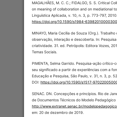
MAGALHÃES, M. C. C.; FIDALGO, S. S. Critical Col
on meaning of collaboration and on mediational too
Linguística Aplicada, v. 10, n. 3, p. 773-797, 2010
https://doi.org/10.1590/s1984-6398201000030
MINAYO, Maria Cecília de Souza (Org.). Trabalho
observação, interação e descoberta. In: Pesquisa 
criatividade. 31. ed. Petrópolis: Editora Vozes, 20
Temas Sociais.
PIMENTA, Selma Garrido. Pesquisa-ação crítico-co
seu significado a partir de experiências com a fo
Educação e Pesquisa, São Paulo, v. 31, n. 3, p. 5
DOI:
https://doi.org/10.1590/s1517-970220050
SENAC. DN. Concepções e princípios. Rio de Jane
de Documentos Técnicos do Modelo Pedagógico S
http://www.extranet.senac.br/modelopedagogico
em: 20 de dezembro de 2019.