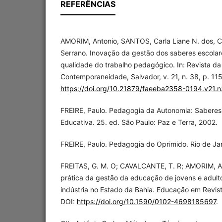
REFERÊNCIAS
AMORIM, Antonio, SANTOS, Carla Liane N. dos, 
Serrano. Inovação da gestão dos saberes escolar
qualidade do trabalho pedagógico. In: Revista d
Contemporaneidade, Salvador, v. 21, n. 38, p. 115
https://doi.org/10.21879/faeeba2358-0194.v21.
FREIRE, Paulo. Pedagogia da Autonomia: Saberes 
Educativa. 25. ed. São Paulo: Paz e Terra, 2002.
FREIRE, Paulo. Pedagogia do Oprimido. Rio de Jan
FREITAS, G. M. O; CAVALCANTE, T. R; AMORIM, Ant
prática da gestão da educação de jovens e adulto
indústria no Estado da Bahia. Educação em Revista
DOI:
https://doi.org/10.1590/0102-4698185697
.