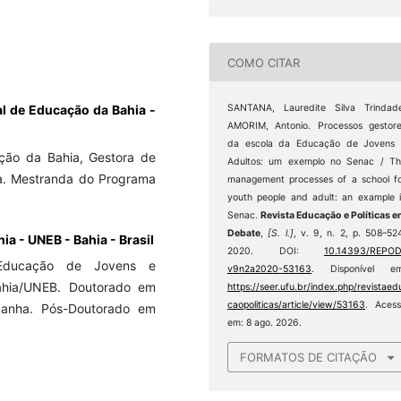
COMO CITAR
al de Educação da Bahia -
SANTANA, Lauredite Silva Trindad
AMORIM, Antonio. Processos gestor
da escola da Educação de Jovens 
ção da Bahia, Gestora de
Adultos: um exemplo no Senac / T
a. Mestranda do Programa
management processes of a school f
youth people and adult: an example 
Senac.
Revista Educação e Políticas 
Debate
,
[S. l.]
, v. 9, n. 2, p. 508–52
a - UNEB - Bahia - Brasil
2020. DOI:
10.14393/REPOD
 Educação de Jovens e
v9n2a2020-53163
. Disponível em
ahia/UNEB. Doutorado em
https://seer.ufu.br/index.php/revistaed
caopoliticas/article/view/53163
. Aces
panha. Pós-Doutorado em
em: 8 ago. 2026.
FORMATOS DE CITAÇÃO