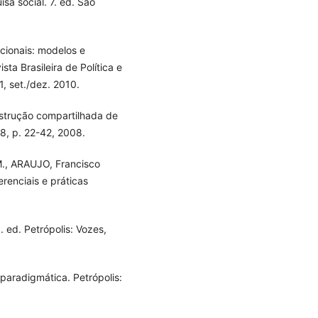
sa social. 7. ed. São
cionais: modelos e
ta Brasileira de Política e
, set./dez. 2010.
strução compartilhada de
18, p. 22-42, 2008.
M., ARAUJO, Francisco
erenciais e práticas
. ed. Petrópolis: Vozes,
paradigmática. Petrópolis: