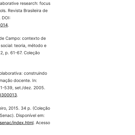
laborative research: focus
ls. Revista Brasileira de
. DOI:
0014
.
 de Campo: contexto de
social: teoria, método e
12, p. 61-67. Coleção
laborativa: construindo
rmação docente. In:
21-539, set./dez. 2005.
00300013
.
iro, 2015. 34 p. (Coleção
enac). Disponível em:
senac/index.html
. Acesso