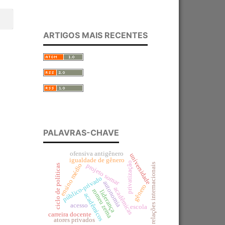
ARTIGOS MAIS RECENTES
PALAVRAS-CHAVE
ofensiva antigênero
universidade
igualdade de gênero
privatização
projeto somar
ensino médio
relações internacionais
ciclo de políticas
público-privado
autonomia
gênero
acadêmicas
romeu zema
liderança
acadêmicos
acesso
escola
carreira docente
atores privados