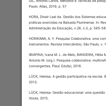
GIL, Antônio Carlos. Métodos e Técnicas de pesqui
Paulo: Atlas, 2019, p. 57
HORA, Dinair Leal da. Gestão dos Sistemas educa
práticas exercidas na Baixada Fluminense. In: Revis
Administração da Educação, v.26, n.3, p. 565-581
HORIKAWA, A. Y. Pesquisa Colaborativa: uma con
instrumentos. Revista Intercâmbio, São Paulo, v. 
IBIAPINA, Ivana M. L. de Melo, BANDEIRA, Hilda 
Antonio M. (org.). Pesquisa colaborativa: multirref
convergentes. Piauí: Edufpi, 2016.
LÜCK, Heloisa. A gestão participativa na escola. 9
2013.
LÜCK, Heloisa. Gestão educacional: uma questão 
Vozes, 2015.