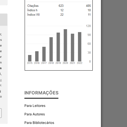
e;
es
e
he
or
in
em
4,
-
:
u
INFORMAÇÕES
so
Para Leitores
Para Autores
Para Bibliotecários