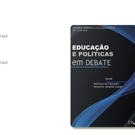
asil
asil