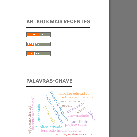
ARTIGOS MAIS RECENTES
PALAVRAS-CHAVE
igualdade de gênero
trabalho educativo
ofensiva antigênero
política educacional
“docente acadêmico”
acadêmicos
romeu zema
escola
autonomia
privatização
acesso
educação digital
gênero
universidade
acadêmicas
projeto somar
público-privado
formação inicial docente
educação democrática