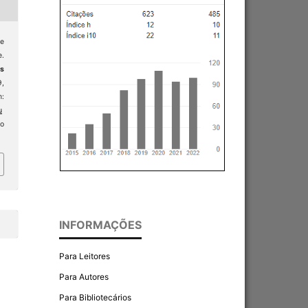
ce
e.
as
9,
:
u
o
INFORMAÇÕES
Para Leitores
Para Autores
Para Bibliotecários