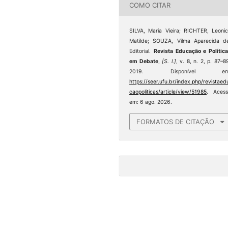
COMO CITAR
SILVA, Maria Vieira; RICHTER, Leoni
Matilde; SOUZA, Vilma Aparecida d
Editorial.
Revista Educação e Polític
em Debate
,
[S. l.]
, v. 8, n. 2, p. 87–8
2019. Disponível em
https://seer.ufu.br/index.php/revistaed
caopoliticas/article/view/51985
. Acess
em: 6 ago. 2026.
FORMATOS DE CITAÇÃO