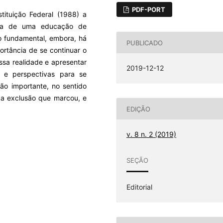
PDF-PORT
tituição Federal (1988) a
tia de uma educação de
o fundamental, embora, há
PUBLICADO
ortância de se continuar o
ssa realidade e apresentar
2019-12-12
 e perspectivas para se
ção importante, no sentido
 da exclusão que marcou, e
EDIÇÃO
v. 8 n. 2 (2019)
SEÇÃO
Editorial