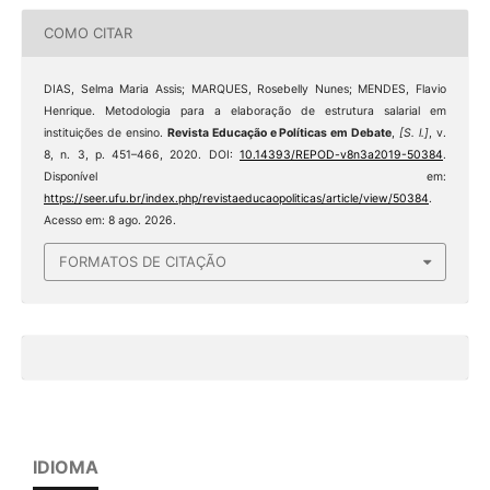
COMO CITAR
DIAS, Selma Maria Assis; MARQUES, Rosebelly Nunes; MENDES, Flavio
Henrique. Metodologia para a elaboração de estrutura salarial em
instituições de ensino.
Revista Educação e Políticas em Debate
,
[S. l.]
, v.
8, n. 3, p. 451–466, 2020. DOI:
10.14393/REPOD-v8n3a2019-50384
.
Disponível em:
https://seer.ufu.br/index.php/revistaeducaopoliticas/article/view/50384
.
Acesso em: 8 ago. 2026.
FORMATOS DE CITAÇÃO
IDIOMA