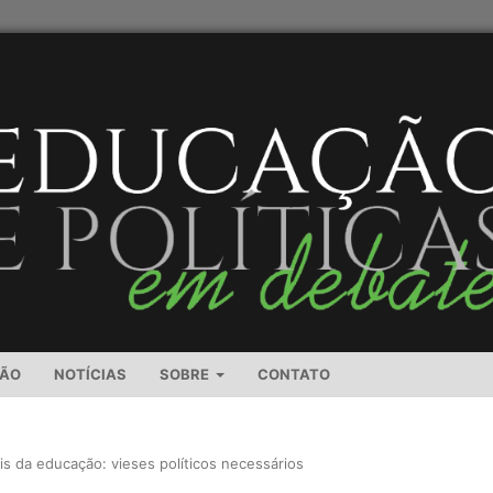
SÃO
NOTÍCIAS
SOBRE
CONTATO
ais da educação: vieses políticos necessários