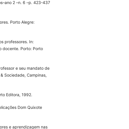
tos–ano 2 –n. 6 –p. 423-437
res. Porto Alegre:
s professores. In:
o docente. Porto: Porto
ofessor e seu mandato de
ão & Sociedade, Campinas,
to Editora, 1992.
blicações Dom Quixote
sores e aprendizagem nas