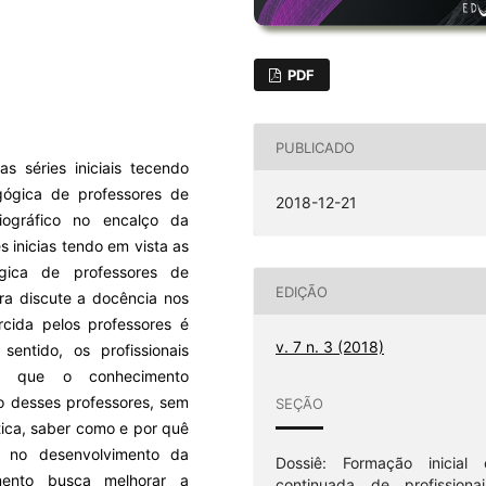
PDF
PUBLICADO
s séries iniciais tecendo
gógica de professores de
2018-12-21
iográfico no encalço da
 inicias tendo em vista as
ica de professores de
EDIÇÃO
ra discute a docência nos
rcida pelos professores é
v. 7 n. 3 (2018)
ntido, os profissionais
os que o conhecimento
o desses professores, sem
SEÇÃO
tica, saber como e por quê
a no desenvolvimento da
Dossiê: Formação inicial 
mento busca melhorar a
continuada de profissionai