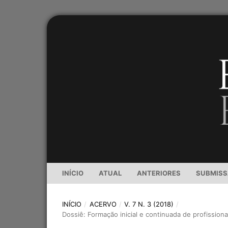
INÍCIO
ATUAL
ANTERIORES
SUBMIS
INÍCIO
/
ACERVO
/
V. 7 N. 3 (2018)
/
Dossiê: Formação inicial e continuada de profission