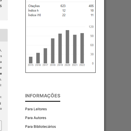
s
A,
as
ca
e
e
p.
:
INFORMAÇÕES
:
u
so
Para Leitores
Para Autores
Para Bibliotecários