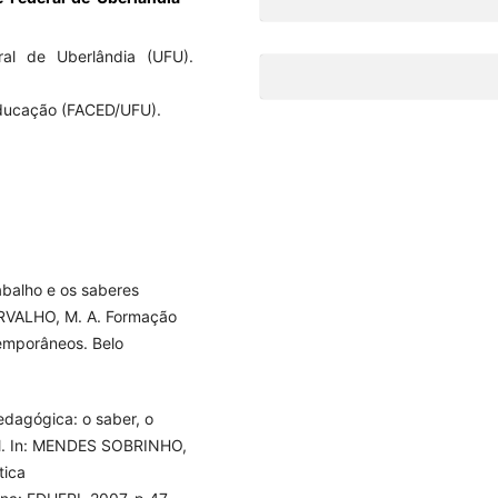
al de Uberlândia (UFU).
ducação (FACED/UFU).
abalho e os saberes
RVALHO, M. A. Formação
temporâneos. Belo
dagógica: o saber, o
nal. In: MENDES SOBRINHO,
tica