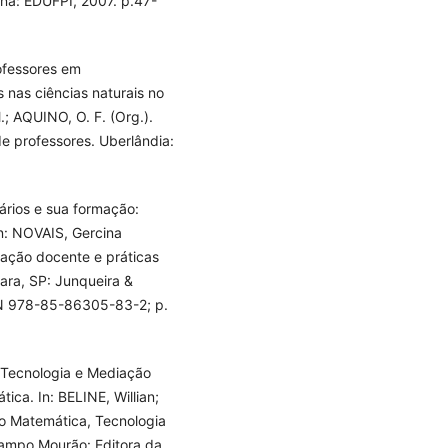
ina: EDUFPI, 2007. p.47-
rofessores em
 nas ciências naturais no
; AQUINO, O. F. (Org.).
de professores. Uberlândia:
ários e sua formação:
n: NOVAIS, Gercina
mação docente e práticas
ara, SP: Junqueira &
BN 978-85-86305-83-2; p.
 Tecnologia e Mediação
ca. In: BELINE, Willian;
o Matemática, Tecnologia
Campo Mourão: Editora da