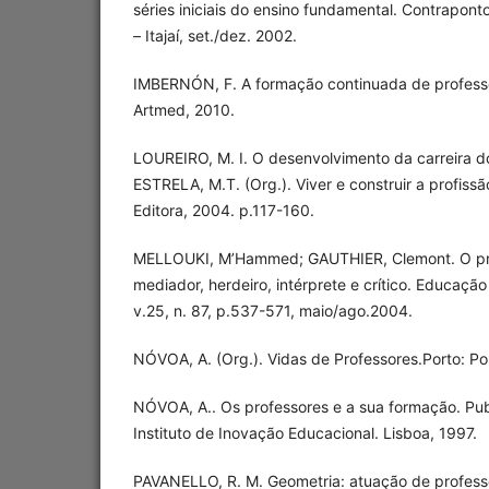
séries iniciais do ensino fundamental. Contrapon
– Itajaí, set./dez. 2002.
IMBERNÓN, F. A formação continuada de professo
Artmed, 2010.
LOUREIRO, M. I. O desenvolvimento da carreira do
ESTRELA, M.T. (Org.). Viver e construir a profissã
Editora, 2004. p.117-160.
MELLOUKI, M’Hammed; GAUTHIER, Clemont. O pr
mediador, herdeiro, intérprete e crítico. Educaç
v.25, n. 87, p.537-571, maio/ago.2004.
NÓVOA, A. (Org.). Vidas de Professores.Porto: Por
NÓVOA, A.. Os professores e a sua formação. Pu
Instituto de Inovação Educacional. Lisboa, 1997.
PAVANELLO, R. M. Geometria: atuação de profes