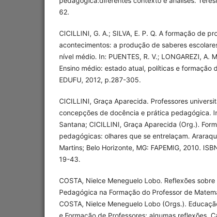
pedagógica:diferentes contexto e análises. Teres
62.
CICILLINI, G. A.; SILVA, E. P. Q. A formação de p
acontecimentos: a produção de saberes escolares
nível médio. In: PUENTES, R. V.; LONGAREZI, A. M.
Ensino médio: estado atual, políticas e formação 
EDUFU, 2012, p.287-305.
CICILLINI, Graça Aparecida. Professores universit
concepções de docência e prática pedagógica. I
Santana; CICILLINI, Graça Aparecida (Org.). For
pedagógicas: olhares que se entrelaçam. Araraqu
Martins; Belo Horizonte, MG: FAPEMIG, 2010. IS
19-43.
COSTA, Nielce Meneguelo Lobo. Reflexões sobre
Pedagógica na Formação do Professor de Matemáti
COSTA, Nielce Meneguelo Lobo (Orgs.). Educaçã
e Formação de Professores: algumas reflexões. 