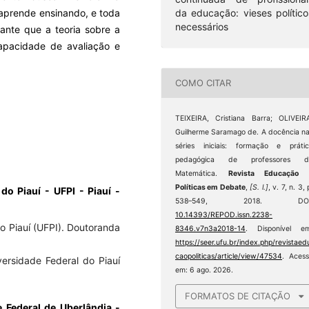
da educação: vieses político
 aprende ensinando, e toda
necessários
tante que a teoria sobre a
apacidade de avaliação e
COMO CITAR
TEIXEIRA, Cristiana Barra; OLIVEIR
Guilherme Saramago de. A docência n
séries iniciais: formação e práti
pedagógica de professores d
Matemática.
Revista Educação 
Políticas em Debate
,
[S. l.]
, v. 7, n. 3, 
 do Piauí - UFPI - Piauí -
538–549, 2018. DOI
10.14393/REPOD.issn.2238-
o Piauí (UFPI). Doutoranda
8346.v7n3a2018-14
. Disponível em
https://seer.ufu.br/index.php/revistaed
caopoliticas/article/view/47534
. Aces
versidade Federal do Piauí
em: 6 ago. 2026.
FORMATOS DE CITAÇÃO
 Federal de Uberlândia -