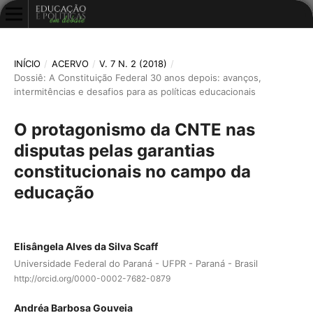
INÍCIO
/
ACERVO
/
V. 7 N. 2 (2018)
/
Dossiê: A Constituição Federal 30 anos depois: avanços,
intermitências e desafios para as políticas educacionais
O protagonismo da CNTE nas
disputas pelas garantias
constitucionais no campo da
educação
Elisângela Alves da Silva Scaff
Universidade Federal do Paraná - UFPR - Paraná - Brasil
http://orcid.org/0000-0002-7682-0879
Andréa Barbosa Gouveia