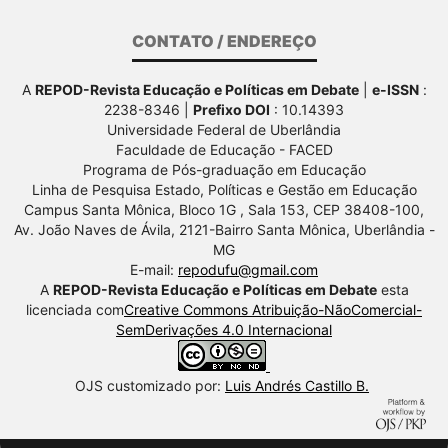
CONTATO / ENDEREÇO
A
REPOD-Revista Educação e Políticas em Debate
|
e-ISSN
:
2238-8346 |
Prefixo DOI
: 10.14393
Universidade Federal de Uberlândia
Faculdade de Educação - FACED
Programa de Pós-graduação em Educação
Linha de Pesquisa Estado, Políticas e Gestão em Educação
Campus Santa Mônica, Bloco 1G , Sala 153, CEP 38408-100,
Av.
João Naves de Ávila, 2121-Bairro Santa Mônica, Uberlândia -
MG
E-mail:
repodufu@gmail.com
A
REPOD-Revista Educação e Políticas em Debate
esta
licenciada com
Creative Commons Atribuição-NãoComercial-
SemDerivações 4.0 Internacional
OJS customizado por:
Luis Andrés Castillo B.