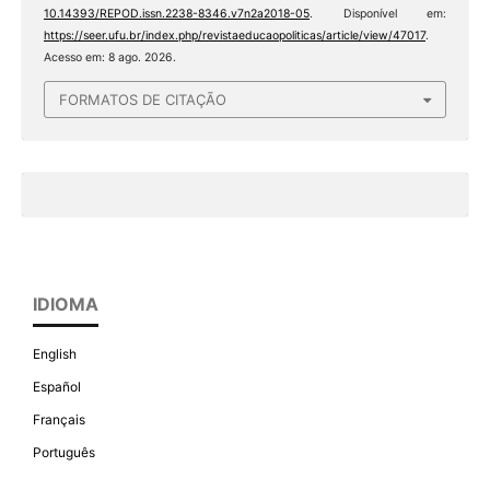
10.14393/REPOD.issn.2238-8346.v7n2a2018-05
. Disponível em:
https://seer.ufu.br/index.php/revistaeducaopoliticas/article/view/47017
.
Acesso em: 8 ago. 2026.
FORMATOS DE CITAÇÃO
IDIOMA
English
Español
Français
Português