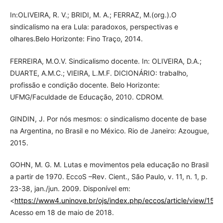
In:OLIVEIRA, R. V.; BRIDI, M. A.; FERRAZ, M.(org.).O
sindicalismo na era Lula: paradoxos, perspectivas e
olhares.Belo Horizonte: Fino Traço, 2014.
FERREIRA, M.O.V. Sindicalismo docente. In: OLIVEIRA, D.A.;
DUARTE, A.M.C.; VIEIRA, L.M.F. DICIONÁRIO: trabalho,
profissão e condição docente. Belo Horizonte:
UFMG/Faculdade de Educação, 2010. CDROM.
GINDIN, J. Por nós mesmos: o sindicalismo docente de base
na Argentina, no Brasil e no México. Rio de Janeiro: Azougue,
2015.
GOHN, M. G. M. Lutas e movimentos pela educação no Brasil
a partir de 1970. EccoS –Rev. Cient., São Paulo, v. 11, n. 1, p.
23-38, jan./jun. 2009. Disponível em:
<
https://www4.uninove.br/ojs/index.php/eccos/article/view/153
Acesso em 18 de maio de 2018.