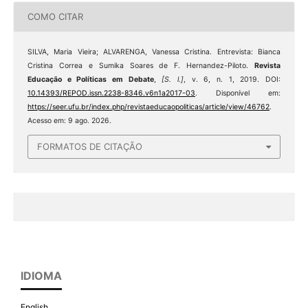
COMO CITAR
SILVA, Maria Vieira; ALVARENGA, Vanessa Cristina. Entrevista: Bianca
Cristina Correa e Sumika Soares de F. Hernandez-Piloto.
Revista
Educação e Políticas em Debate
,
[S. l.]
, v. 6, n. 1, 2019. DOI:
10.14393/REPOD.issn.2238-8346.v6n1a2017-03
. Disponível em:
https://seer.ufu.br/index.php/revistaeducaopoliticas/article/view/46762
.
Acesso em: 9 ago. 2026.
FORMATOS DE CITAÇÃO
IDIOMA
English