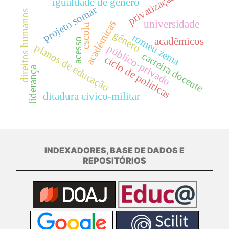
privatização
igualdade de gênero
projeto somar
direitos humanos
universidade
acadêmicas
escola
gênero
romeu zema
acadêmicos
acesso
planos de educação
público-privado
carreira docente
ciclo de políticas
liderança
ditadura cívico-militar
INDEXADORES, BASE DE DADOS E
REPOSITÓRIOS