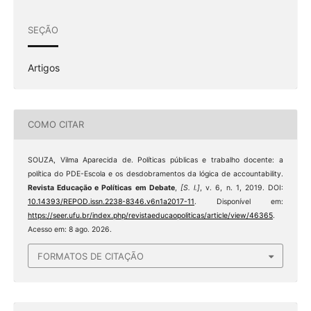
SEÇÃO
Artigos
COMO CITAR
SOUZA, Vilma Aparecida de. Políticas públicas e trabalho docente: a
política do PDE-Escola e os desdobramentos da lógica de accountability.
Revista Educação e Políticas em Debate
,
[S. l.]
, v. 6, n. 1, 2019. DOI:
10.14393/REPOD.issn.2238-8346.v6n1a2017-11
. Disponível em:
https://seer.ufu.br/index.php/revistaeducaopoliticas/article/view/46365
.
Acesso em: 8 ago. 2026.
FORMATOS DE CITAÇÃO