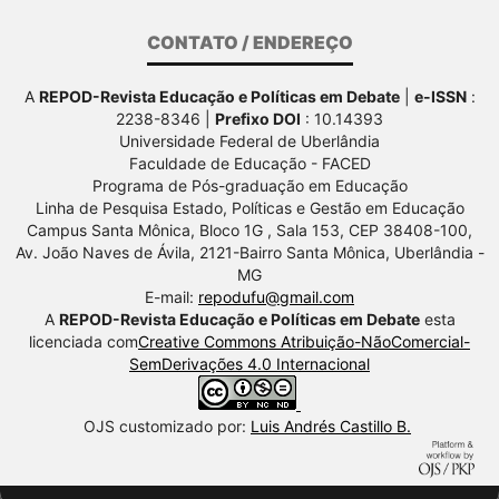
CONTATO / ENDEREÇO
A
REPOD-Revista Educação e Políticas em Debate
|
e-ISSN
:
2238-8346 |
Prefixo DOI
: 10.14393
Universidade Federal de Uberlândia
Faculdade de Educação - FACED
Programa de Pós-graduação em Educação
Linha de Pesquisa Estado, Políticas e Gestão em Educação
Campus Santa Mônica, Bloco 1G , Sala 153, CEP 38408-100,
Av.
João Naves de Ávila, 2121-Bairro Santa Mônica, Uberlândia -
MG
E-mail:
repodufu@gmail.com
A
REPOD-Revista Educação e Políticas em Debate
esta
licenciada com
Creative Commons Atribuição-NãoComercial-
SemDerivações 4.0 Internacional
OJS customizado por:
Luis Andrés Castillo B.