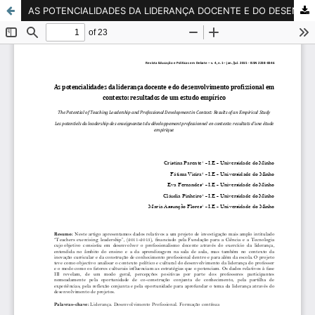
AS POTENCIALIDADES DA LIDERANÇA DOCENTE E DO DESENVOLVIMENTO PROFISSIONAL EM CONTEXTO: RESULTADOS DE UM ESTUDO EMPÃRICO