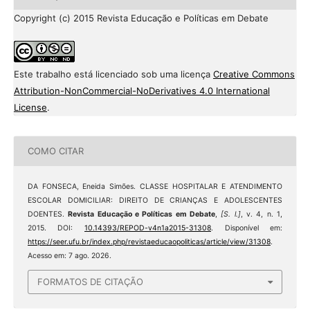
Copyright (c) 2015 Revista Educação e Políticas em Debate
Este trabalho está licenciado sob uma licença
Creative Commons
Attribution-NonCommercial-NoDerivatives 4.0 International
License
.
COMO CITAR
DA FONSECA, Eneida Simões. CLASSE HOSPITALAR E ATENDIMENTO
ESCOLAR DOMICILIAR: DIREITO DE CRIANÇAS E ADOLESCENTES
DOENTES.
Revista Educação e Políticas em Debate
,
[S. l.]
, v. 4, n. 1,
2015. DOI:
10.14393/REPOD-v4n1a2015-31308
. Disponível em:
https://seer.ufu.br/index.php/revistaeducaopoliticas/article/view/31308
.
Acesso em: 7 ago. 2026.
FORMATOS DE CITAÇÃO