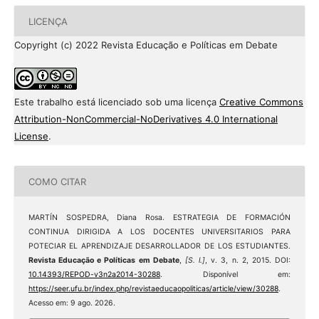
LICENÇA
Copyright (c) 2022 Revista Educação e Políticas em Debate
Este trabalho está licenciado sob uma licença
Creative Commons
Attribution-NonCommercial-NoDerivatives 4.0 International
License
.
COMO CITAR
MARTÍN SOSPEDRA, Diana Rosa. ESTRATEGIA DE FORMACIÓN
CONTINUA DIRIGIDA A LOS DOCENTES UNIVERSITARIOS PARA
POTECIAR EL APRENDIZAJE DESARROLLADOR DE LOS ESTUDIANTES.
Revista Educação e Políticas em Debate
,
[S. l.]
, v. 3, n. 2, 2015. DOI:
10.14393/REPOD-v3n2a2014-30288
. Disponível em:
https://seer.ufu.br/index.php/revistaeducaopoliticas/article/view/30288
.
Acesso em: 9 ago. 2026.