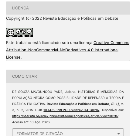
LICENÇA
Copyright (c) 2022 Revista Educação e Políticas em Debate
Este trabalho está licenciado sob uma licença
Creative Commons
Attribution-NonCommercial-NoDerivatives 4.0 International
License
.
COMO CITAR
DE SOUZA MAVOUNGOU YADE, Juliana. HISTÓRIAS E MEMÓRIAS DA
POPULAÇÃO NEGRA COMO POSSIBILIDADE DE REPENSAR A TEORIA E
PRÁTICA EDUCATIVA.
Revista Educação e Políticas em Debate
,
[S. l.]
, v.
3, n. 2, 2015. DOI:
10.14393/REPOD-v3n2a2014-30287
. Disponível em:
https://seer.ufu.br/index.php/revistaeducaopoliticas/article/view/30287
.
Acesso em: 10 ago. 2026.
FORMATOS DE CITAÇÃO