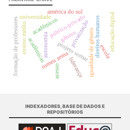
américa do sul
educação digital
público-privado
universidade
direitos humanos
acadêmicos
formação de professores
privatização
ensino médio
igualdade de gênero
gênero
autonomia
acadêmicas
projeto somar
escola
romeu zema
liderança
acesso
INDEXADORES, BASE DE DADOS E
REPOSITÓRIOS