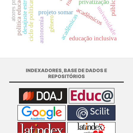
atores privados
política educacional
desajuste estrutural
privatização
ciclo de políticas
universidade
acadêmicos
projeto somar
acadêmicas
gênero
autonomia
educação inclusiva
INDEXADORES, BASE DE DADOS E
REPOSITÓRIOS