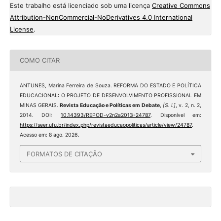
Este trabalho está licenciado sob uma licença
Creative Commons
Attribution-NonCommercial-NoDerivatives 4.0 International
License
.
COMO CITAR
ANTUNES, Marina Ferreira de Souza. REFORMA DO ESTADO E POLÍTICA
EDUCACIONAL: O PROJETO DE DESENVOLVIMENTO PROFISSIONAL EM
MINAS GERAIS.
Revista Educação e Políticas em Debate
,
[S. l.]
, v. 2, n. 2,
2014. DOI:
10.14393/REPOD-v2n2a2013-24787
. Disponível em:
https://seer.ufu.br/index.php/revistaeducaopoliticas/article/view/24787
.
Acesso em: 8 ago. 2026.
FORMATOS DE CITAÇÃO