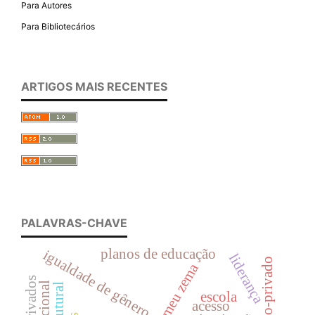
Para Autores
Para Bibliotecários
ARTIGOS MAIS RECENTES
PALAVRAS-CHAVE
planos de educação
igualdade de gênero
liderança
público-privado
romeu zema
escola
acesso