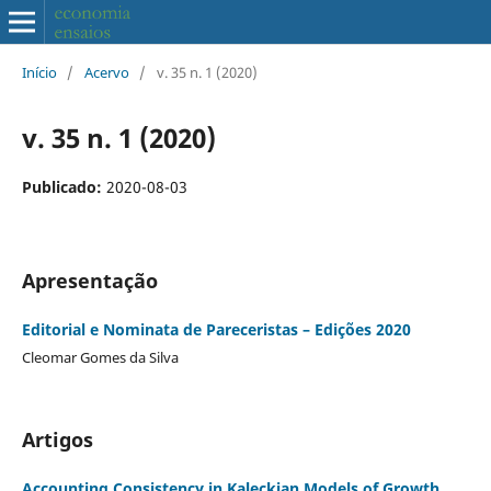
Início
/
Acervo
/
v. 35 n. 1 (2020)
v. 35 n. 1 (2020)
Publicado:
2020-08-03
Apresentação
Editorial e Nominata de Pareceristas – Edições 2020
Cleomar Gomes da Silva
Artigos
Accounting Consistency in Kaleckian Models of Growth