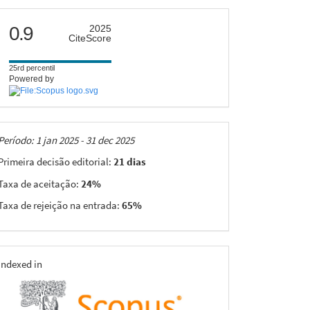
citescore
0.9
2025
CiteScore
25rd percentil
Powered by
Taxas
Período: 1 jan 2025 - 31 dec 2025
Primeira decisão editorial:
21 dias
Taxa de aceitação:
24%
Taxa de rejeição na entrada:
65%
indexing
Indexed in