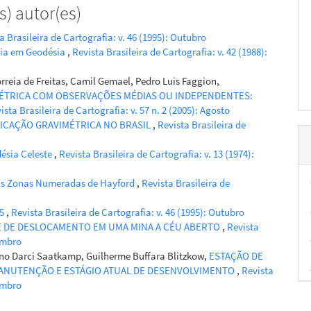
) autor(es)
a Brasileira de Cartografia: v. 46 (1995): Outubro
cia em Geodésia
,
Revista Brasileira de Cartografia: v. 42 (1988):
rreia de Freitas, Camil Gemael, Pedro Luis Faggion,
MÉTRICA COM OBSERVAÇÕES MÉDIAS OU INDEPENDENTES:
ista Brasileira de Cartografia: v. 57 n. 2 (2005): Agosto
FICAÇÃO GRAVIMÉTRICA NO BRASIL
,
Revista Brasileira de
ésia Celeste
,
Revista Brasileira de Cartografia: v. 13 (1974):
as Zonas Numeradas de Hayford
,
Revista Brasileira de
95
,
Revista Brasileira de Cartografia: v. 46 (1995): Outubro
E DE DESLOCAMENTO EM UMA MINA A CÉU ABERTO
,
Revista
zembro
no Darci Saatkamp, Guilherme Buffara Blitzkow,
ESTAÇÃO DE
MANUTENÇÃO E ESTÁGIO ATUAL DE DESENVOLVIMENTO
,
Revista
zembro