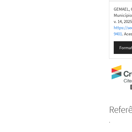
GEMAEL, C
Município
v. 14, 202
https://se
9401
. Ace
Format
Refer
.