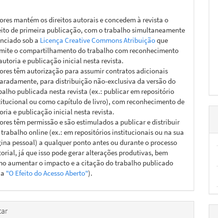
ores mantém os direitos autorais e concedem à revista o
eito de primeira publicação, com o trabalho simultaneamente
enciado sob a
Licença Creative Commons Atribuição
que
mite o compartilhamento do trabalho com reconhecimento
autoria e publicação inicial nesta revista.
ores têm autorização para assumir contratos adicionais
aradamente, para distribuição não-exclusiva da versão do
balho publicada nesta revista (ex.: publicar em repositório
titucional ou como capítulo de livro), com reconhecimento de
oria e publicação inicial nesta revista.
ores têm permissão e são estimulados a publicar e distribuir
 trabalho online (ex.: em repositórios institucionais ou na sua
ina pessoal) a qualquer ponto antes ou durante o processo
torial, já que isso pode gerar alterações produtivas, bem
o aumentar o impacto e a citação do trabalho publicado
ja
"O Efeito do Acesso Aberto"
).
ar