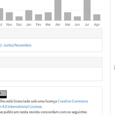
hes
75): Junho/Novembro
alho está licenciado sob uma licença
Creative Commons
n 4.0 International License
.
ue publicam nesta revista concordam com os seguintes