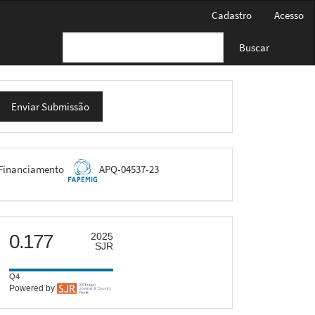
Cadastro
Acesso
Buscar
nviar
Enviar Submissão
ubmissão
FAPEMIG
Financiamento
APQ-04537-23
scimago
0.177
2025
SJR
Q4
Powered by