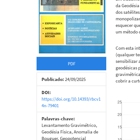
da Geodésia
dos satélite
monopolizar
esquecer qu
um método c
Com esta int
(qualquer te
sensibilizar
PDF
geodésicas 
gravimétrica
Publicado:
24/09/2025
cobrir a cur
DOI:
Downloads
https://doi.org/10.14393/rbcv1
4n-79401
Palavras-chave:
Levantamento Gravimétrico,
Geodésia Física, Anomalia de
Bouguer, Geopotencial