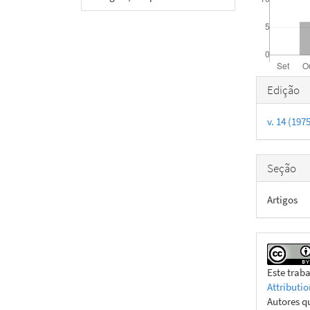
Detal
Edição
do
v. 14 (19
artigo
Seção
Artigos
Este trab
Attributio
Autores q