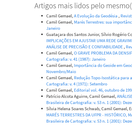
Artigos mais lidos pelo mesmo(s
Camil Gemael,
A Evolução da Geodésia
,
Revist
Camil Gemael,
Marés Terrestres: sua importân
Janeiro
Guataçara dos Santos Junior, Sílvio Rogério Co
IMPLICAÇÕES EM AJUSTAR UMA REDE GRAVI
ANÁLISE DE PRECISÃO E CONFIABILIDADE
,
Rev
Camil Gemael,
O GRAVE PROBLEMA DA DENSI
Cartografia: v. 41 (1987): Janeiro
Camil Gemael,
Importância do Geoide em Geod
Novembro/Maio
Camil Gemael,
Redução Topo-Isostática para 
Cartografia: v. 4 (1971): Setembro
Camil Gemael,
Editorial vol. 46, outubro de 19
Patrício Alcota Aguirre, Camil Gemael,
ANÁLIS
Brasileira de Cartografia: v. 53 n. 1 (2001): De
Sílvia Helena Soares Schwab, Camil Gemael, E
MARÉS TERRESTRES DA UFPR - HISTÓRICO, 
Brasileira de Cartografia: v. 53 n. 1 (2001): De