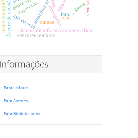
mapa topográfico
amazônia azul
Árvore de decisão
dsg
voçorocas
gauss
maregráfos
fator c
uso do solo
oea
cursos
sistema de informação geográfica
sensores remotos
Informações
Para Leitores
Para Autores
Para Bibliotecários