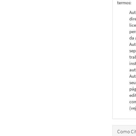
termos:
Aut
dir
lic
per
da 
Aut
sep
tra
ins
aut
Aut
seu
pág
edi
com
(ve
Como Cit