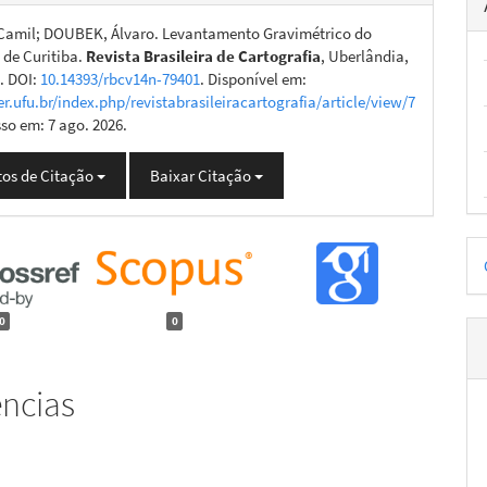
amil; DOUBEK, Álvaro. Levantamento Gravimétrico do
 de Curitiba.
Revista Brasileira de Cartografia
, Uberlândia,
5. DOI:
10.14393/rbcv14n-79401
. Disponível em:
er.ufu.br/index.php/revistabrasileiracartografia/article/view/7
sso em: 7 ago. 2026.
os de Citação
Baixar Citação
D
p
0
0
ências