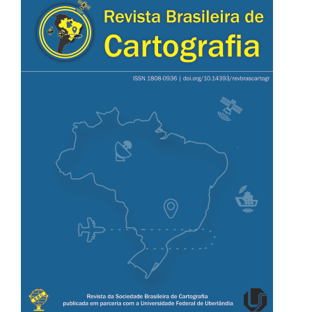
lateral
de
artigos