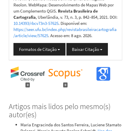
Reolon. WebMapa: Desenvolvimento de Mapas Web por
um Complemento QGIS.
Revista Brasileira de
Cartografia
, Uberlândia, v. 73, n. 3, p. 842–854, 2021. DOI:
10.14393/rbcv73n3-57625
. Disponível em:
https://seer.ufu.br/index.php/revistabrasileiracartografia
/article/view/57625
. Acesso em: 8 ago. 2026.
Formatos de Citação
Baixar Citação
0
0
Artigos mais lidos pelo mesmo(s)
autor(es)
Maria Engracinda dos Santos Ferreira, Luciene Stamato
Delazari, Marcio Augusto Reolon Schmidt,
Uso dos