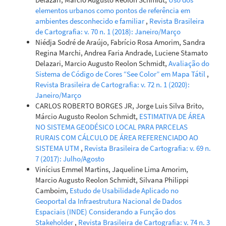
elementos urbanos como pontos de referência em
ambientes desconhecido e familiar
,
Revista Brasileira
de Cartografia: v. 70 n. 1 (2018): Janeiro/Março
Niédja Sodré de Araújo, Fabrício Rosa Amorim, Sandra
Regina Marchi, Andrea Faria Andrade, Luciene Stamato
Delazari, Marcio Augusto Reolon Schmidt,
Avaliação do
Sistema de Código de Cores “See Color” em Mapa Tátil
,
Revista Brasileira de Cartografia: v. 72 n. 1 (2020):
Janeiro/Março
CARLOS ROBERTO BORGES JR, Jorge Luis Silva Brito,
Márcio Augusto Reolon Schmidt,
ESTIMATIVA DE ÁREA
NO SISTEMA GEODÉSICO LOCAL PARA PARCELAS
RURAIS COM CÁLCULO DE ÁREA REFERENCIADO AO
SISTEMA UTM
,
Revista Brasileira de Cartografia: v. 69 n.
7 (2017): Julho/Agosto
Vinícius Emmel Martins, Jaqueline Lima Amorim,
Marcio Augusto Reolon Schmidt, Silvana Philippi
Camboim,
Estudo de Usabilidade Aplicado no
Geoportal da Infraestrutura Nacional de Dados
Espaciais (INDE) Considerando a Função dos
Stakeholder
,
Revista Brasileira de Cartografia: v. 74 n. 3