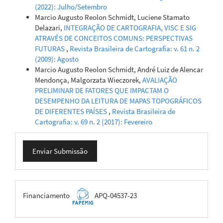
(2022): Julho/Setembro
Marcio Augusto Reolon Schmidt, Luciene Stamato
Delazari,
INTEGRAÇÃO DE CARTOGRAFIA, VISC E SIG
ATRAVÉS DE CONCEITOS COMUNS: PERSPECTIVAS
FUTURAS
,
Revista Brasileira de Cartografia: v. 61 n. 2
(2009): Agosto
Marcio Augusto Reolon Schmidt, André Luiz de Alencar
Mendonça, Malgorzata Wieczorek,
AVALIAÇÃO
PRELIMINAR DE FATORES QUE IMPACTAM O
DESEMPENHO DA LEITURA DE MAPAS TOPOGRÁFICOS
DE DIFERENTES PAÍSES
,
Revista Brasileira de
Cartografia: v. 69 n. 2 (2017): Fevereiro
Enviar
Enviar Submissão
Submissão
FAPEMIG
Financiamento
APQ-04537-23