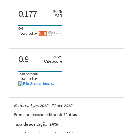
scimago
0.177
2025
SJR
Q4
Powered by
citescore
0.9
2025
CiteScore
25rd percentil
Powered by
Taxas
Período: 1 jan 2025 - 31 dec 2025
Primeira decisão editorial:
21 dias
Taxa de aceitação:
24%