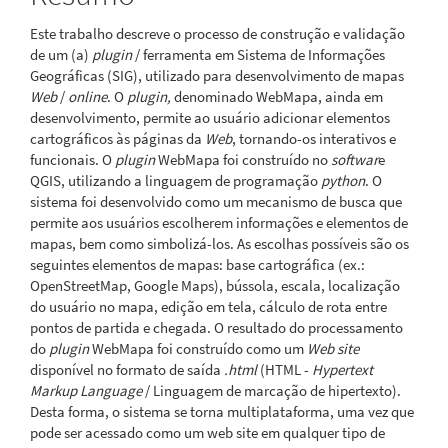
Este trabalho descreve o processo de construção e validação
de um (a)
plugin
/ ferramenta em Sistema de Informações
Geográficas (SIG), utilizado para desenvolvimento de mapas
Web
/
online
. O
plugin,
denominado WebMapa, ainda em
desenvolvimento, permite ao usuário adicionar elementos
cartográficos às páginas da
Web
, tornando-os interativos e
funcionais. O
plugin
WebMapa foi construído no
softwar
e
QGIS, utilizando a linguagem de programação
python
. O
sistema foi desenvolvido como um mecanismo de busca que
permite aos usuários escolherem informações e elementos de
mapas, bem como simbolizá-los. As escolhas possíveis são os
seguintes elementos de mapas: base cartográfica (ex.:
OpenStreetMap, Google Maps), bússola, escala, localização
do usuário no mapa, edição em tela, cálculo de rota entre
pontos de partida e chegada. O resultado do processamento
do
plugin
WebMapa foi construído como um
Web site
disponível no formato de saída
.html
(HTML -
Hypertext
Markup Language
/ Linguagem de marcação de hipertexto).
Desta forma, o sistema se torna multiplataforma, uma vez que
pode ser acessado como um web site em qualquer tipo de