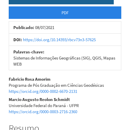
PDF
Publicado:
08/07/2021
DOI:
https://doi.org/10.14393/rbcv73n3-57625
Palavras-chave:
Sistemas de Informações Geográficas (SIG), QGIS, Mapas
WEB
Conteúdo
Fabricio Rosa Amorim
Programa de Pós Graduação em Ciências Geodésicas
do
https://orcid.org/0000-0002-6670-2131
artigo
Marcio Augusto Reolon Schmidt
Universidade Federal do Paraná - UFPR
principal
https://orcid.org/0000-0003-2716-2360
Resumo