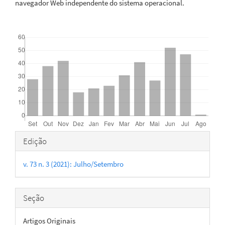
navegador Web independente do sistema operacional.
Downloads
Detalhes
Edição
do
v. 73 n. 3 (2021): Julho/Setembro
artigo
Seção
Artigos Originais