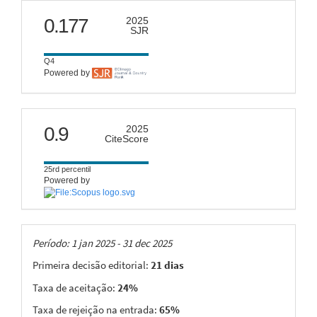
scimago
0.177
2025
SJR
Q4
Powered by
citescore
0.9
2025
CiteScore
25rd percentil
Powered by
Taxas
Período: 1 jan 2025 - 31 dec 2025
Primeira decisão editorial:
21 dias
Taxa de aceitação:
24%
Taxa de rejeição na entrada:
65%