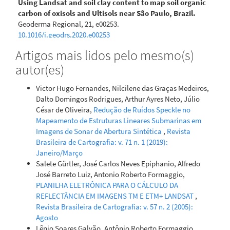
Using Landsat and soil clay content to map soil organic
carbon of oxisols and Ultisols near São Paulo, Brazil.
Geoderma Regional, 21, e00253.
10.1016/j.geodrs.2020.e00253
Artigos mais lidos pelo mesmo(s)
autor(es)
Diego F.U. Salazar, José A.M. Demattê, Luiz E. Vicente, Clécia
C.B. Guimarães, Veridiana M. Sayão, Carlos E.P. Cerri,
Victor Hugo Fernandes, Nilcilene das Graças Medeiros,
Manuela C. de C. Padilha, Wanderson De S. Mendes
(2020)
Dalto Domingos Rodrigues, Arthur Ayres Neto, Júlio
Emissivity of agricultural soil attributes in southeastern
César de Oliveira,
Redução de Ruídos Speckle no
Brazil via terrestrial and satellite sensors.
Geoderma,
Mapeamento de Estruturas Lineares Submarinas em
361, 114038.
Imagens de Sonar de Abertura Sintética
,
Revista
10.1016/j.geoderma.2019.114038
Brasileira de Cartografia: v. 71 n. 1 (2019):
Janeiro/Março
Salete Gürtler, José Carlos Neves Epiphanio, Alfredo
Ana Cláudia dos Santos Luciano, Michelle Cristina Araújo
José Barreto Luiz, Antonio Roberto Formaggio,
Picoli, Jansle Vieira Rocha, Daniel Garbellini Duft, Rubens
PLANILHA ELETRÔNICA PARA O CÁLCULO DA
Augusto Camargo Lamparelli, Manoel Regis Lima Verde Leal,
REFLECTÂNCIA EM IMAGENS TM E ETM+ LANDSAT
,
Guerric Le Maire
(2019)
Revista Brasileira de Cartografia: v. 57 n. 2 (2005):
A generalized space-time OBIA classification scheme to
Agosto
map sugarcane areas at regional scale, using Landsat
Lênio Soares Galvão, Antônio Roberto Formaggio,