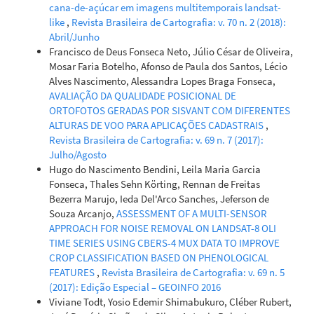
applied to Land Use and Land Cover mapping in the
cana-de-açúcar em imagens multitemporais landsat-
Brazilian Savannah.
Pattern Recognition Letters, 148, 54.
like
,
Revista Brasileira de Cartografia: v. 70 n. 2 (2018):
10.1016/j.patrec.2021.04.028
Abril/Junho
Francisco de Deus Fonseca Neto, Júlio César de Oliveira,
Mosar Faria Botelho, Afonso de Paula dos Santos, Lécio
Alves Nascimento, Alessandra Lopes Braga Fonseca,
Isaque Eberhardt, Bruno Schultz, Rodrigo Rizzi, Ieda
AVALIAÇÃO DA QUALIDADE POSICIONAL DE
Sanches, Antonio Formaggio, Clement Atzberger, Marcio
ORTOFOTOS GERADAS POR SISVANT COM DIFERENTES
Mello, Markus Immitzer, Kleber Trabaquini, William
ALTURAS DE VOO PARA APLICAÇÕES CADASTRAIS
,
Foschiera, Alfredo José Barreto Luiz
(2016)
Revista Brasileira de Cartografia: v. 69 n. 7 (2017):
Cloud Cover Assessment for Operational Crop
Julho/Agosto
Monitoring Systems in Tropical Areas.
Remote Sensing,
Hugo do Nascimento Bendini, Leila Maria Garcia
8(3), 219.
Fonseca, Thales Sehn Körting, Rennan de Freitas
10.3390/rs8030219
Bezerra Marujo, Ieda Del'Arco Sanches, Jeferson de
Souza Arcanjo,
ASSESSMENT OF A MULTI-SENSOR
APPROACH FOR NOISE REMOVAL ON LANDSAT-8 OLI
TIME SERIES USING CBERS-4 MUX DATA TO IMPROVE
CROP CLASSIFICATION BASED ON PHENOLOGICAL
FEATURES
,
Revista Brasileira de Cartografia: v. 69 n. 5
(2017): Edição Especial – GEOINFO 2016
Viviane Todt, Yosio Edemir Shimabukuro, Cléber Rubert,