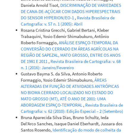
images time-series and the random forest algorithm.
Daniela Arnold Tisot,
DISCRIMINAÇÃO DE VARIEDADES
International Journal of Applied Earth Observation and
DE CANA-DE-AÇÚCAR COM DADOS HIPERESPECTRAIS
Geoinformation, 80, 127.
DO SENSOR HYPERION/EO-1
,
Revista Brasileira de
10.1016/j.jag.2019.04.013
Cartografia: v. 57 n. 1 (2005): Abril
Rosana Cristina Grecchi, Gabriel Bertani, Kleber
Trabaquini, Yosio Edemir Shimabukuro, Antônio
Roberto Formaggio,
ANÁLISE ESPAÇO-TEMPORAL DA
Ana Cláudia dos Santos Luciano, Michelle Cristina Araújo
CONVERSÃO DO CERRADO EM ÁREAS AGRÍCOLAS NA
Picoli, Jansle Vieira Rocha, Henrique Coutinho Junqueira
REGIÃO DE SAPEZAL, MATO GROSSO, ENTRE OS ANOS
Franco, Guilherme Martineli Sanches, Manoel Regis Lima
DE 1981 E 2011
,
Revista Brasileira de Cartografia: v. 68
Verde Leal, Guerric le Maire
(2018)
n. 1 (2016): Janeiro/Fevereiro
Generalized space-time classifiers for monitoring
Gustavo Bayma S. da Silva, Antonio Roberto
sugarcane areas in Brazil.
Remote Sensing of Environment,
Formaggio, Yosio Edemir Shimabukuro,
ÁREAS
215, 438.
ALTERADAS EM FUNÇÃO DE ATIVIDADES ANTRÓPICAS
10.1016/j.rse.2018.06.017
NO BIOMA CERRADO LOCALIZADO NO ESTADO DO
MATO GROSSO (MT), ATÉ O ANO DE 2001: UMA
ABORDAGEM ESPAÇO-TEMPORAL
,
Revista Brasileira de
Leila M.G. Fonseca, Thales S. Körting, Hugo do N. Bendini,
Cartografia: v. 62 (2010): Edição Especial – 2 (Setembro)
Cesare D. Girolamo-Neto, Alana K. Neves, Anderson R.
Bruna Aparecida Silva Dias, Bruno Schultz, Ieda
Soares, Evandro C. Taquary, Raian V. Maretto
(2021)
Del'Arco Sanches, Isaque Daniel Eberhardt, Jussara dos
Pattern Recognition and Remote Sensing techniques
Santos Rosendo,
Identificação do modo de colheita da