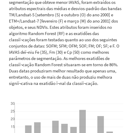
segmentação que obteve menor IAVAS, foram extraídos os
atributos espectrais das médias e desvios-padrão das bandas
TM/Landsat-5 [setembro (S) e outubro (O) do ano 2000] e
ETM+/Landsat-7 [fevereiro (F) e março (M) do ano 2001] dos
objetos, e seus NDVIs. Estes atributos foram inseridos no
algoritmo Random Forest (RF) e as exatidões das
classiï¬cações foram testadas quanto ao uso dos seguintes
conjuntos de datas: SOFM; SFM; OFM; SOF; FM; OF; SF; e F. O
IAVAS deï¬niu Fe (35), Fm (30) e Cp (50) como melhores
parâmetros de segmentação. As melhores exatidões de
classiï¬cação Random Forest situaram-se em torno de 86%.
Duas datas produziram melhor resultado que apenas uma,
entretanto, o uso de mais de duas não produziu melhora
signiï¬cativa na exatidão ï¬nal da classiï¬cação.
Downloads