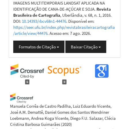
IMAGENS MULTITEMPORAIS LANDSAT APLICADA NA
IDENTIFICAÇÃO DE CANA-DE-AÇÚCAR E SOJA.
Revista
Brasileira de Cartografia
, Uberlândia, v. 68, n. 1, 2016.
DOI:
10.14393/rbcv68n1-44476
. Disponível em:
https://seer.ufu.br/index.php/revistabrasileiracartografia
/article/view/44476
. Acesso em: 7 ago. 2026.
Formatos de Citação
Baixar Citação
6
0
Manuela Corrêa de Castro Padilha, Luiz Eduardo Vicente,
José A.M. Demattê, Daniel Gomes dos Santos Wendriner
Loebmann, Andrea Koga Vicente, Diego F.U. Salazar, Clécia
Cristina Barbosa Guimarães
(2020)