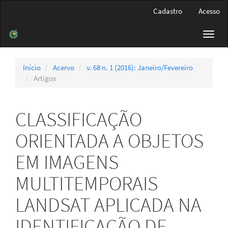
Navegação
Cadastro
Acesso
Principal
Conteúdo
Toggl
principal
navig
Barra
Lateral
Início
Acervo
v. 68 n. 1 (2016): Janeiro/Fevereiro
Artigos
CLASSIFICAÇÃO
ORIENTADA A OBJETOS
EM IMAGENS
MULTITEMPORAIS
LANDSAT APLICADA NA
IDENTIFICAÇÃO DE