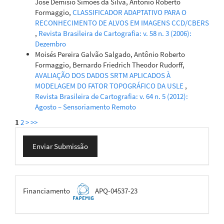
José Demísio Simões da Silva, Antonio Roberto
Formaggio,
CLASSIFICADOR ADAPTATIVO PARA O
RECONHECIMENTO DE ALVOS EM IMAGENS CCD/CBERS
,
Revista Brasileira de Cartografia: v. 58 n. 3 (2006):
Dezembro
Moisés Pereira Galvão Salgado, Antônio Roberto
Formaggio, Bernardo Friedrich Theodor Rudorff,
AVALIAÇÃO DOS DADOS SRTM APLICADOS À
MODELAGEM DO FATOR TOPOGRÁFICO DA USLE
,
Revista Brasileira de Cartografia: v. 64 n. 5 (2012):
Agosto – Sensoriamento Remoto
1
2
>
>>
Enviar
Enviar Submissão
Submissão
FAPEMIG
Financiamento
APQ-04537-23