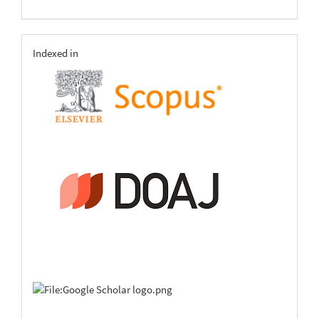
indexing
Indexed in