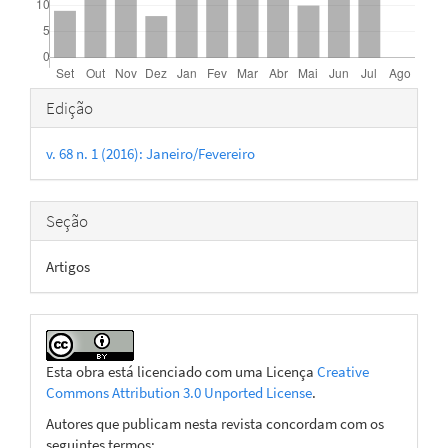
Detalhes
Edição
do
v. 68 n. 1 (2016): Janeiro/Fevereiro
artigo
Seção
Artigos
Esta obra está licenciado com uma Licença
Creative
Commons Attribution 3.0 Unported License
.
Autores que publicam nesta revista concordam com os
seguintes termos: