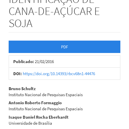
CANA-DE-AÇÚCAR E
SOJA
Barra
PDF
lateral
Publicado:
21/02/2016
de
artigos
DOI:
https://doi.org/10.14393/rbcv68n1-44476
Conteúdo
Bruno Schultz
Instituto Nacional de Pesquisas Espaciais
do
Antonio Roberto Formaggio
artigo
Instituto Nacional de Pesquisas Espaciais
Isaque Daniel Rocha Eberhardt
principal
Universidade de Brasília