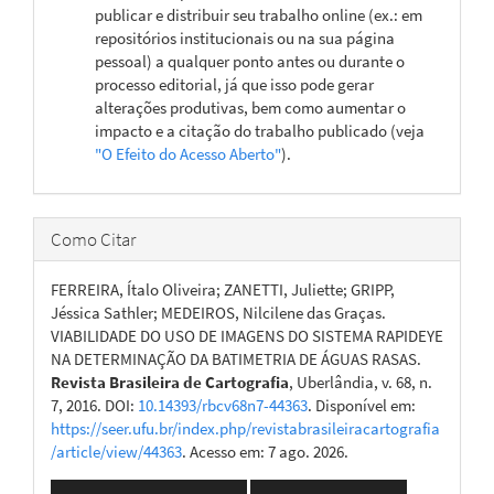
publicar e distribuir seu trabalho online (ex.: em
repositórios institucionais ou na sua página
pessoal) a qualquer ponto antes ou durante o
processo editorial, já que isso pode gerar
alterações produtivas, bem como aumentar o
impacto e a citação do trabalho publicado (veja
"O Efeito do Acesso Aberto"
).
Como Citar
FERREIRA, Ítalo Oliveira; ZANETTI, Juliette; GRIPP,
Jéssica Sathler; MEDEIROS, Nilcilene das Graças.
VIABILIDADE DO USO DE IMAGENS DO SISTEMA RAPIDEYE
NA DETERMINAÇÃO DA BATIMETRIA DE ÁGUAS RASAS.
Revista Brasileira de Cartografia
, Uberlândia, v. 68, n.
7, 2016. DOI:
10.14393/rbcv68n7-44363
. Disponível em:
https://seer.ufu.br/index.php/revistabrasileiracartografia
/article/view/44363
. Acesso em: 7 ago. 2026.