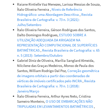
Raiane Rintielle Vaz Menezes, Larissa Messias de Souza,
Italo Oliveira Ferreira, Laura Coelho de Andrade, Victoria
Ítalo Oliveira Ferreira ,
Níveis de Referência
Gibrim Teixeira, Felipe Catão Mesquita Santos
(2022)
Hidrográfico: uma Abordagem Descritiva
,
Revista
State of art of bathymetric surveys.
Boletim de Ciências
Brasileira de Cartografia: v. 73 n. 3 (2021):
Geodésicas, 28(1).
Julho/Setembro
10.1590/s1982-21702022000100002
Ítalo Oliveira Ferreira, Gérson Rodrigues dos Santos,
Dalto Domingos Rodrigues,
ESTUDO SOBRE A
UTILIZAÇÃO ADEQUADA DA KRIGAGEM NA
Italo Oliveira Ferreira, Afonso de Paula dos Santos, Júlio
REPRESENTAÇÃO COMPUTACIONAL DE SUPERFÍCIES
César de Oliveira, Nilcilene das Graças Medeiros, Paulo César
BATIMÉTRICAS
,
Revista Brasileira de Cartografia: v. 65
Emiliano
(2019)
n. 5 (2013): Setembro/Outubro
ROBUST METHODOLOGY FOR DETECTION OF SPIKES IN
Gabriel Diniz de Oliveira, Marília Sanglard Almeida,
MULTIBEAM ECHO SOUNDER DATA.
Boletim de Ciências
Nilcilene das Graças Medeiros, Afonso de Paula dos
Geodésicas, 25(3).
Santos, William Rodrigo Dal Poz,
Correção geométrica
10.1590/s1982-21702019000300014
de imagens orbitais a partir das coordenadas de
vértices de imóveis certificados pelo INCRA
,
Revista
Brasileira de Cartografia: v. 70 n. 1 (2018):
Janeiro/Março
Ítalo Oliveira Ferreira, Arthur Ayres Neto, Cristina
Sameiro Monteiro,
O USO DE EMBARCAÇÕES NÃO
TRIPULADAS EM LEVANTAMENTOS BATIMÉTRICOS
,