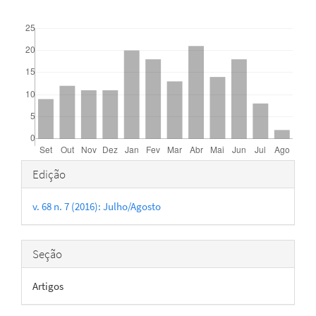
Downloads
Detalhes
Edição
do
v. 68 n. 7 (2016): Julho/Agosto
artigo
Seção
Artigos