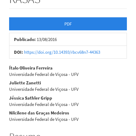
Barra
PDF
lateral
Publicado:
13/08/2016
de
artigos
DOI:
https://doi.org/10.14393/rbcv68n7-44363
Conteúdo
Ítalo Oliveira Ferreira
Universidade Federal de Viçosa - UFV
do
Juliette Zanetti
artigo
Universidade Federal de Viçosa - UFV
Jéssica Sathler Gripp
principal
Universidade Federal de Viçosa - UFV
Nilcilene das Graças Medeiros
Universidade Federal de Viçosa - UFV