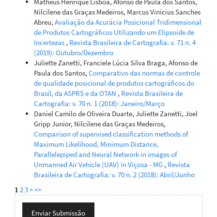
Matheus Henrique Lisboa, Afonso de Paula dos Santos,
Nilcilene das Graças Medeiros, Marcus Vinicius Sanches
Abreu,
Avaliação da Acurácia Posicional Tridimensional
de Produtos Cartográficos Utilizando um Elipsoide de
Incertezas
,
Revista Brasileira de Cartografia: v. 71 n. 4
(2019): Outubro/Dezembro
Juliette Zanetti, Franciele Lúcia Silva Braga, Afonso de
Paula dos Santos,
Comparativo das normas de controle
de qualidade posicional de produtos cartográficos do
Brasil, da ASPRS e da OTAN
,
Revista Brasileira de
Cartografia: v. 70 n. 1 (2018): Janeiro/Março
Daniel Camilo de Oliveira Duarte, Juliette Zanetti, Joel
Gripp Junior, Nilcilene das Graças Medeiros,
Comparison of supervised classification methods of
Maximum Likelihood, Minimum Distance,
Parallelepiped and Neural Network in images of
Unmanned Air Vehicle (UAV) in Viçosa - MG
,
Revista
Brasileira de Cartografia: v. 70 n. 2 (2018): Abril/Junho
1
2
3
>
>>
Enviar
Enviar Submissão