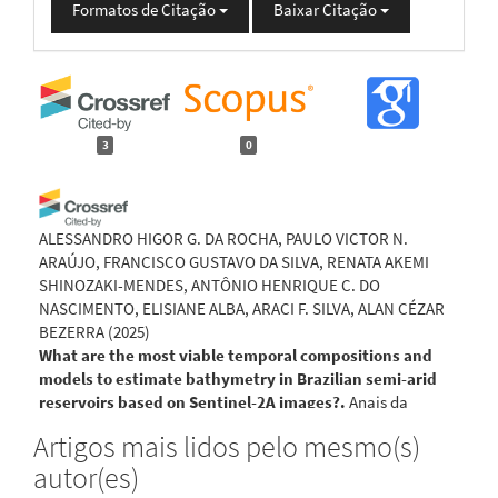
Formatos de Citação
Baixar Citação
3
0
ALESSANDRO HIGOR G. DA ROCHA, PAULO VICTOR N.
ARAÚJO, FRANCISCO GUSTAVO DA SILVA, RENATA AKEMI
SHINOZAKI-MENDES, ANTÔNIO HENRIQUE C. DO
NASCIMENTO, ELISIANE ALBA, ARACI F. SILVA, ALAN CÉZAR
BEZERRA
(2025)
What are the most viable temporal compositions and
models to estimate bathymetry in Brazilian semi-arid
reservoirs based on Sentinel-2A images?.
Anais da
Academia Brasileira de Ciências, 97( suppl 4).
Artigos mais lidos pelo mesmo(s)
10.1590/0001-3765202520240041
autor(es)