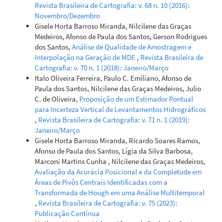
Revista Brasileira de Cartografia: v. 68 n. 10 (2016):
Novembro/Dezembro
Gisele Horta Barroso Miranda, Nilcilene das Graças
Medeiros, Afonso de Paula dos Santos, Gerson Rodrigues
dos Santos,
Análise de Qualidade de Amostragem e
Interpolação na Geração de MDE
,
Revista Brasileira de
Cartografia: v. 70 n. 1 (2018): Janeiro/Março
Italo Oliveira Ferreira, Paulo C. Emiliano, Afonso de
Paula dos Santos, Nilcilene das Graças Medeiros, Julio
C. de Oliveira,
Proposição de um Estimador Pontual
para Incerteza Vertical de Levantamentos Hidrográficos
,
Revista Brasileira de Cartografia: v. 71 n. 1 (2019):
Janeiro/Março
Gisele Horta Barroso Miranda, Ricardo Soares Ramos,
Afonso de Paula dos Santos, Lígia da Silva Barbosa,
Marconi Martins Cunha , Nilcilene das Graças Medeiros,
Avaliação da Acurácia Posicional e da Completude em
Áreas de Pivôs Centrais Identificadas com a
Transformada de Hough em uma Análise Multitemporal
,
Revista Brasileira de Cartografia: v. 75 (2023):
Publicação Contínua