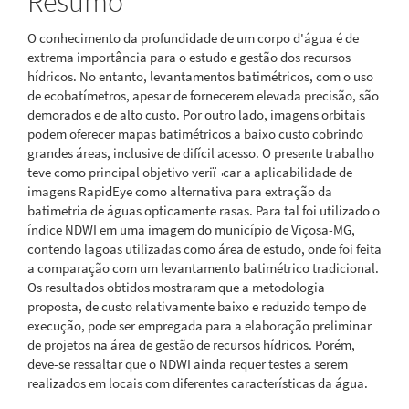
Resumo
O conhecimento da profundidade de um corpo d'água é de
extrema importância para o estudo e gestão dos recursos
hídricos. No entanto, levantamentos batimétricos, com o uso
de ecobatímetros, apesar de fornecerem elevada precisão, são
demorados e de alto custo. Por outro lado, imagens orbitais
podem oferecer mapas batimétricos a baixo custo cobrindo
grandes áreas, inclusive de difícil acesso. O presente trabalho
teve como principal objetivo veriï¬car a aplicabilidade de
imagens RapidEye como alternativa para extração da
batimetria de águas opticamente rasas. Para tal foi utilizado o
índice NDWI em uma imagem do município de Viçosa-MG,
contendo lagoas utilizadas como área de estudo, onde foi feita
a comparação com um levantamento batimétrico tradicional.
Os resultados obtidos mostraram que a metodologia
proposta, de custo relativamente baixo e reduzido tempo de
execução, pode ser empregada para a elaboração preliminar
de projetos na área de gestão de recursos hídricos. Porém,
deve-se ressaltar que o NDWI ainda requer testes a serem
realizados em locais com diferentes características da água.