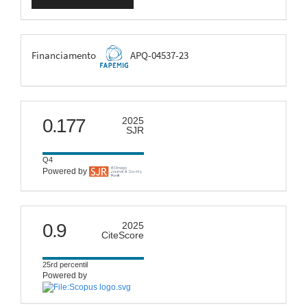
Submissão
FAPEMIG
Financiamento
APQ-04537-23
scimago
0.177
2025
SJR
Q4
Powered by
citescore
0.9
2025
CiteScore
25rd percentil
Powered by