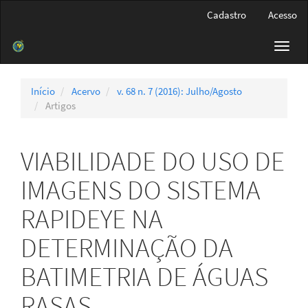
Navegação
Cadastro
Acesso
Principal
Conteúdo
Toggl
principal
navig
Barra
Lateral
Início
Acervo
v. 68 n. 7 (2016): Julho/Agosto
Artigos
VIABILIDADE DO USO DE
IMAGENS DO SISTEMA
RAPIDEYE NA
DETERMINAÇÃO DA
BATIMETRIA DE ÁGUAS
RASAS