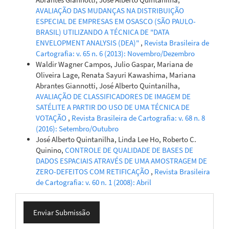
AVALIAÇÃO DAS MUDANÇAS NA DISTRIBUIÇÃO
ESPECIAL DE EMPRESAS EM OSASCO (SÃO PAULO-
BRASIL) UTILIZANDO A TÉCNICA DE "DATA
ENVELOPMENT ANALYSIS (DEA)"
,
Revista Brasileira de
Cartografia: v. 65 n. 6 (2013): Novembro/Dezembro
Waldir Wagner Campos, Julio Gaspar, Mariana de
Oliveira Lage, Renata Sayuri Kawashima, Mariana
Abrantes Giannotti, José Alberto Quintanilha,
AVALIAÇÃO DE CLASSIFICADORES DE IMAGEM DE
SATÉLITE A PARTIR DO USO DE UMA TÉCNICA DE
VOTAÇÃO
,
Revista Brasileira de Cartografia: v. 68 n. 8
(2016): Setembro/Outubro
José Alberto Quintanilha, Linda Lee Ho, Roberto C.
Quinino,
CONTROLE DE QUALIDADE DE BASES DE
DADOS ESPACIAIS ATRAVÉS DE UMA AMOSTRAGEM DE
ZERO-DEFEITOS COM RETIFICAÇÃO
,
Revista Brasileira
de Cartografia: v. 60 n. 1 (2008): Abril
Enviar
Enviar Submissão
Submissão