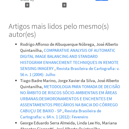
0
0
Artigos mais lidos pelo mesmo(s)
autor(es)
Rodrigo Affonso de Albuquerque Nóbrega, José Alberto
Quintanilha,
COMPARATIVE ANALYSIS OF AUTOMATIC
DIGITAL IMAGE BALANCING AND STANDARD
HISTOGRAM ENHANCEMENT TECHNIQUES IN REMOTE
SENSING IMAGERY
,
Revista Brasileira de Cartografia: v.
56 n. 1 (2004): Julho
Tiago Badre Marino, Jorge Xavier da Silva, José Alberto
Quintanilha,
METODOLOGIA PARA TOMADA DE DECISÃO
NO ÂMBITO DE RISCOS SÓCIO-AMBIENTAIS EM ÁREAS
URBANAS:DESMORONAMENTOS E ENCHENTES EM
ASSENTAMENTOS PRECÁRIOS NA BACIA DO CÓRREGO
CABUÇU DE BAIXO - SP
,
Revista Brasileira de
Cartografia: v. 64 n. 1 (2012): Fevereiro
George Eduardo Serra Almeida, Linda Lee Ho, Mariana
Abrantes Giannotti, José Alberto Quintanilha,