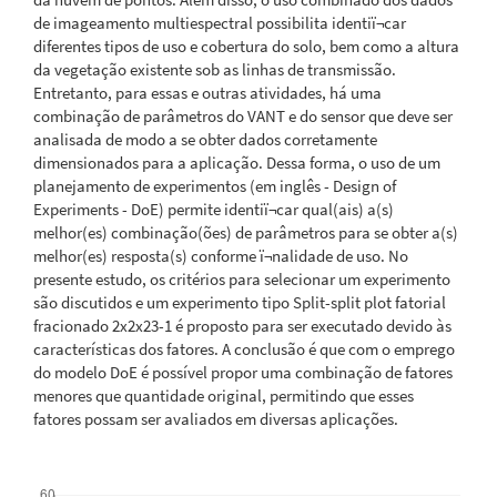
de imageamento multiespectral possibilita identiï¬car
diferentes tipos de uso e cobertura do solo, bem como a altura
da vegetação existente sob as linhas de transmissão.
Entretanto, para essas e outras atividades, há uma
combinação de parâmetros do VANT e do sensor que deve ser
analisada de modo a se obter dados corretamente
dimensionados para a aplicação. Dessa forma, o uso de um
planejamento de experimentos (em inglês - Design of
Experiments - DoE) permite identiï¬car qual(ais) a(s)
melhor(es) combinação(ões) de parâmetros para se obter a(s)
melhor(es) resposta(s) conforme ï¬nalidade de uso. No
presente estudo, os critérios para selecionar um experimento
são discutidos e um experimento tipo Split-split plot fatorial
fracionado 2x2x23-1 é proposto para ser executado devido às
características dos fatores. A conclusão é que com o emprego
do modelo DoE é possível propor uma combinação de fatores
menores que quantidade original, permitindo que esses
fatores possam ser avaliados em diversas aplicações.
Downloads