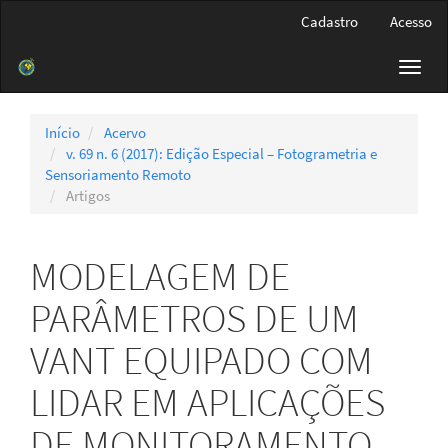
Navegação
Cadastro
Acesso
Principal
Conteúdo
Toggl
principal
navig
Barra
Lateral
Início
Acervo
v. 69 n. 6 (2017): Edição Especial – Fotogrametria e
Sensoriamento Remoto
Artigos
MODELAGEM DE
PARÂMETROS DE UM
VANT EQUIPADO COM
LIDAR EM APLICAÇÕES
DE MONITORAMENTO