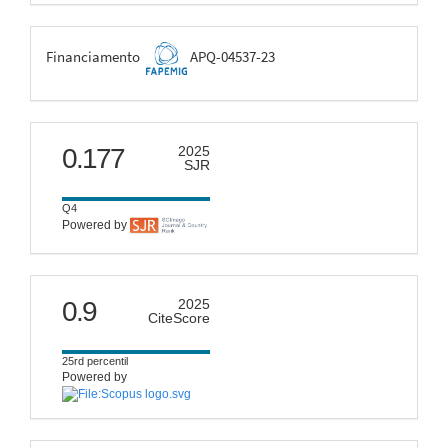
FAPEMIG
Financiamento
APQ-04537-23
scimago
0.177
2025
SJR
Q4
Powered by
citescore
0.9
2025
CiteScore
25rd percentil
Powered by