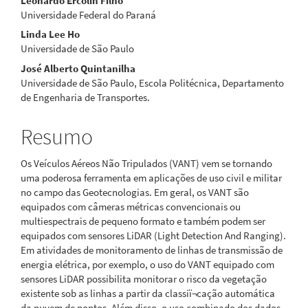
Leonardo Ercolin Filho
principal
Universidade Federal do Paraná
Linda Lee Ho
Universidade de São Paulo
José Alberto Quintanilha
Universidade de São Paulo, Escola Politécnica, Departamento
de Engenharia de Transportes.
Resumo
Os Veículos Aéreos Não Tripulados (VANT) vem se tornando
uma poderosa ferramenta em aplicações de uso civil e militar
no campo das Geotecnologias. Em geral, os VANT são
equipados com câmeras métricas convencionais ou
multiespectrais de pequeno formato e também podem ser
equipados com sensores LiDAR (Light Detection And Ranging).
Em atividades de monitoramento de linhas de transmissão de
energia elétrica, por exemplo, o uso do VANT equipado com
sensores LiDAR possibilita monitorar o risco da vegetação
existente sob as linhas a partir da classiï¬cação automática
da nuvem de pontos. Além disso, o uso combinado dos dados