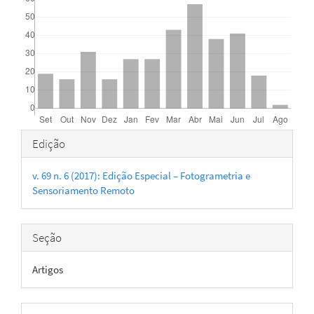
Detalhes
Edição
do
v. 69 n. 6 (2017): Edição Especial – Fotogrametria e
artigo
Sensoriamento Remoto
Seção
Artigos