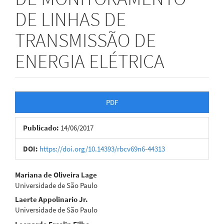
DE LINHAS DE
TRANSMISSÃO DE
ENERGIA ELÉTRICA
Barra
PDF
lateral
Publicado:
14/06/2017
de
artigos
DOI:
https://doi.org/10.14393/rbcv69n6-44313
Conteúdo
Mariana de Oliveira Lage
Universidade de São Paulo
do
Laerte Appolinario Jr.
artigo
Universidade de São Paulo