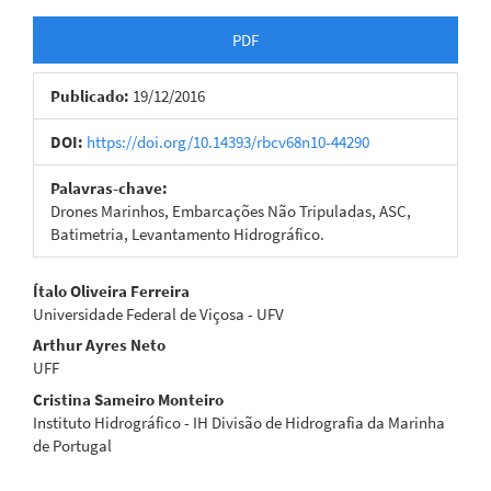
Barra
PDF
lateral
Publicado:
19/12/2016
de
artigos
DOI:
https://doi.org/10.14393/rbcv68n10-44290
Palavras-chave:
Drones Marinhos, Embarcações Não Tripuladas, ASC,
Batimetria, Levantamento Hidrográfico.
Conteúdo
Ítalo Oliveira Ferreira
Universidade Federal de Viçosa - UFV
do
Arthur Ayres Neto
artigo
UFF
Cristina Sameiro Monteiro
principal
Instituto Hidrográfico - IH Divisão de Hidrografia da Marinha
de Portugal