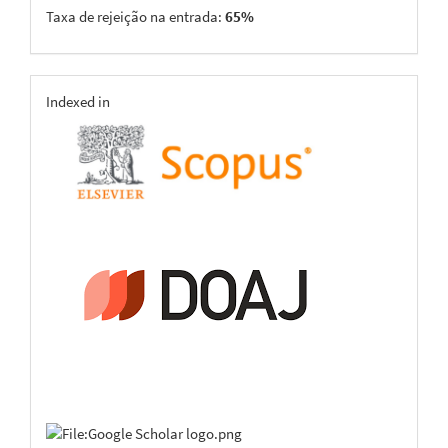
Taxa de rejeição na entrada:
65%
indexing
Indexed in