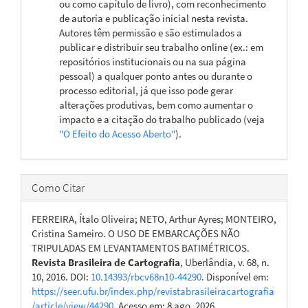
ou como capítulo de livro), com reconhecimento
de autoria e publicação inicial nesta revista.
Autores têm permissão e são estimulados a
publicar e distribuir seu trabalho online (ex.: em
repositórios institucionais ou na sua página
pessoal) a qualquer ponto antes ou durante o
processo editorial, já que isso pode gerar
alterações produtivas, bem como aumentar o
impacto e a citação do trabalho publicado (veja
"O Efeito do Acesso Aberto"
).
Como Citar
FERREIRA, Ítalo Oliveira; NETO, Arthur Ayres; MONTEIRO,
Cristina Sameiro. O USO DE EMBARCAÇÕES NÃO
TRIPULADAS EM LEVANTAMENTOS BATIMÉTRICOS.
Revista Brasileira de Cartografia
, Uberlândia, v. 68, n.
10, 2016. DOI:
10.14393/rbcv68n10-44290
. Disponível em:
https://seer.ufu.br/index.php/revistabrasileiracartografia
/article/view/44290
. Acesso em: 8 ago. 2026.