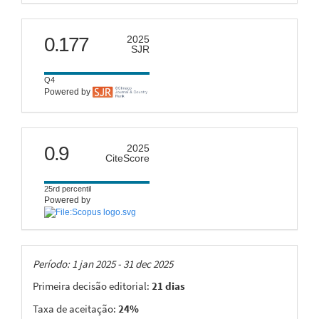
scimago
0.177
2025
SJR
Q4
Powered by
citescore
0.9
2025
CiteScore
25rd percentil
Powered by
Taxas
Período: 1 jan 2025 - 31 dec 2025
Primeira decisão editorial:
21 dias
Taxa de aceitação:
24%