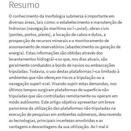
Resumo
O conhecimento da morfologia submersa é importante em
diversas áreas, tais como: o estabelecimento e manutenção de
hidrovias (navegação marítima ou ï¬‚uvial), obras civis
(pontes, portos, píeres), a locação de cabos e dutos, a
prospecção de recursos minerais e o monitoramento de
assoreamento de reservatórios (abastecimento ou geração de
energia). Estas informações são obtidas através dos
levantamentos hidrográï¬cos que, nos dias atuais, são
geralmente conduzidos a bordo de navios ou embarcações
tripuladas. Todavia, o uso destas plataformas ï¬ca limitado à
ambientes que não ofereçam riscos a tripulação ou a
navegação superï¬cial. Visando suprir estas demandas, nos
últimos tempos surgiram plataformas de superfície não
tripuladas que são controladas remotamente ou operam em
modo autônomo. Este artigo objetiva apresentar um breve
panorama da utilização das plataformas não tripuladas na
execução de pesquisas em ambientes submersos, descrevendo
as tecnologias, principais incertezas envolvidas e as
vantagens e desvantagens da sua utilização. Ao ï¬nal é