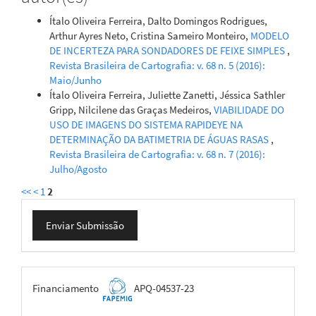
Ítalo Oliveira Ferreira, Dalto Domingos Rodrigues,
Arthur Ayres Neto, Cristina Sameiro Monteiro,
MODELO
DE INCERTEZA PARA SONDADORES DE FEIXE SIMPLES
,
Revista Brasileira de Cartografia: v. 68 n. 5 (2016):
Maio/Junho
Ítalo Oliveira Ferreira, Juliette Zanetti, Jéssica Sathler
Gripp, Nilcilene das Graças Medeiros,
VIABILIDADE DO
USO DE IMAGENS DO SISTEMA RAPIDEYE NA
DETERMINAÇÃO DA BATIMETRIA DE ÁGUAS RASAS
,
Revista Brasileira de Cartografia: v. 68 n. 7 (2016):
Julho/Agosto
<<
<
1
2
Enviar
Enviar Submissão
Submissão
FAPEMIG
Financiamento
APQ-04537-23