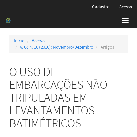
Navegação
Cadastro
Acesso
Principal
Conteúdo
Toggl
principal
navig
Barra
Lateral
Início
Acervo
v. 68 n. 10 (2016): Novembro/Dezembro
Artigos
O USO DE
EMBARCAÇÕES NÃO
TRIPULADAS EM
LEVANTAMENTOS
BATIMÉTRICOS