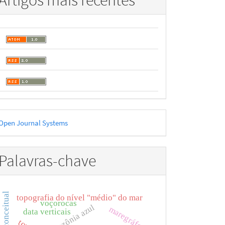
Artigos mais recentes
esenvolvido
Open Journal Systems
or
Palavras-chave
topografia do nível "médio" do mar
voçorocas
amazônia azul
maregráfos
data verticais