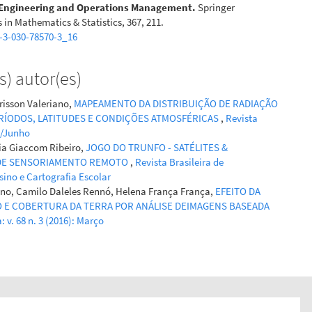
 Engineering and Operations Management.
Springer
 in Mathematics & Statistics, 367, 211.
-3-030-78570-3_16
) autor(es)
risson Valeriano,
MAPEAMENTO DA DISTRIBUIÇÃO DE RADIAÇÃO
ERÍODOS, LATITUDES E CONDIÇÕES ATMOSFÉRICAS
,
Revista
io/Junho
ria Giaccom Ribeiro,
JOGO DO TRUNFO - SATÉLITES &
 DE SENSORIAMENTO REMOTO
,
Revista Brasileira de
nsino e Cartografia Escolar
ano, Camilo Daleles Rennó, Helena França França,
EFEITO DA
O E COBERTURA DA TERRA POR ANÁLISE DEIMAGENS BASEADA
: v. 68 n. 3 (2016): Março