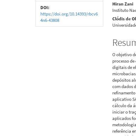
Hiran Zani
artigos
princi
DOI:
Instituto Na
https://doi.org/10.14393/rbcv6
Clódis de O
4n6-43808
Universidad
Resu
O objetivo d
processo de
digitais de 
microbacias,
depósitos al
com dados d
refinamento 
aplicativo S
cálculo da á
iniciar o tr
aplicados fo
metodologia
referência e