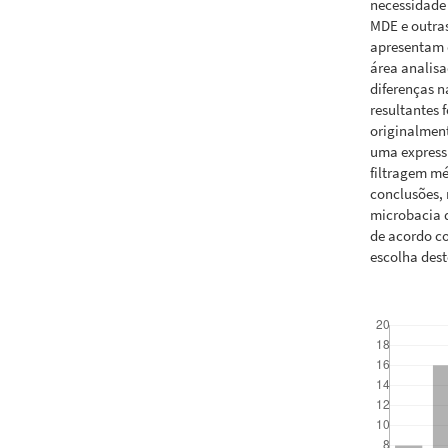
necessidade 
MDE e outras
apresentam d
área analisa
diferenças n
resultantes 
originalmen
uma express
filtragem mé
conclusões, 
microbacia 
de acordo c
escolha dest
Downloads