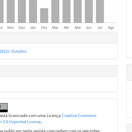
hes
 (2012): Outubro
 está licenciado com uma Licença
Creative Commons
on 3.0 Unported License
.
ue publicam nesta revista concordam com os seguintes