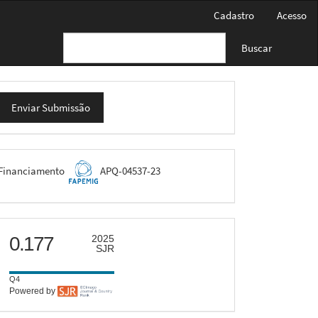
Cadastro
Acesso
Buscar
nviar
Enviar Submissão
ubmissão
FAPEMIG
Financiamento
APQ-04537-23
scimago
0.177
2025
SJR
Q4
Powered by