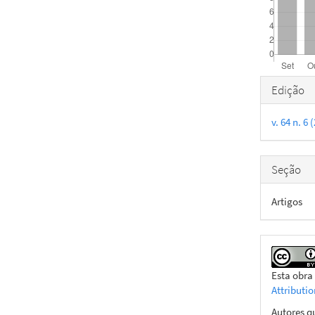
Detal
Edição
do
v. 64 n. 6
artigo
Seção
Artigos
Esta obra
Attributi
Autores q