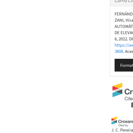
Como Cit
FERNÁNDEZ
ZANI, Hir
AUTOMÁTI
DE ELEV
6, 2012. D
https://se
3808
. Ace
Format
J. C. Pereir