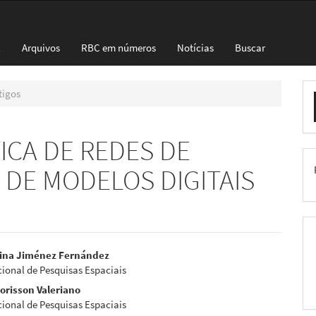
l
Arquivos
RBC em números
Notícias
Buscar
E
tigos
S
CA DE REDES DE
 DE MODELOS DIGITAIS
eúdo
lina Jiménez Fernández
cional de Pesquisas Espaciais
orisson Valeriano
cional de Pesquisas Espaciais