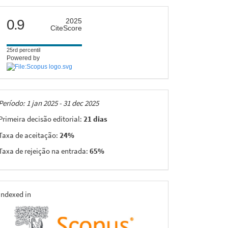
citescore
0.9
2025
CiteScore
25rd percentil
Powered by
Taxas
Período: 1 jan 2025 - 31 dec 2025
Primeira decisão editorial:
21 dias
Taxa de aceitação:
24%
Taxa de rejeição na entrada:
65%
indexing
Indexed in