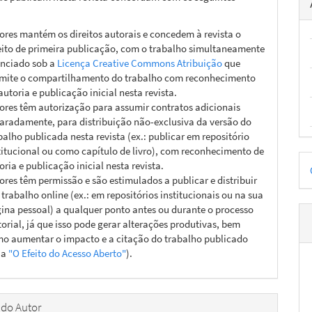
ores mantém os direitos autorais e concedem à revista o
eito de primeira publicação, com o trabalho simultaneamente
enciado sob a
Licença Creative Commons Atribuição
que
mite o compartilhamento do trabalho com reconhecimento
autoria e publicação inicial nesta revista.
ores têm autorização para assumir contratos adicionais
aradamente, para distribuição não-exclusiva da versão do
balho publicada nesta revista (ex.: publicar em repositório
titucional ou como capítulo de livro), com reconhecimento de
D
oria e publicação inicial nesta revista.
ores têm permissão e são estimulados a publicar e distribuir
p
 trabalho online (ex.: em repositórios institucionais ou na sua
ina pessoal) a qualquer ponto antes ou durante o processo
torial, já que isso pode gerar alterações produtivas, bem
o aumentar o impacto e a citação do trabalho publicado
ja
"O Efeito do Acesso Aberto"
).
 do Autor