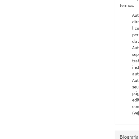
termos:
Aut
dir
lic
per
da 
Aut
sep
tra
ins
aut
Aut
seu
pág
edi
com
(ve
Biografia