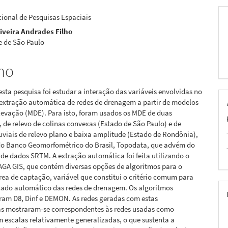
pal
cional de Pesquisas Espaciais
liveira Andrades Filho
e de São Paulo
mo
esta pesquisa foi estudar a interação das variáveis envolvidas no
 extração automática de redes de drenagem a partir de modelos
elevação (MDE). Para isto, foram usados os MDE de duas
 de relevo de colinas convexas (Estado de São Paulo) e de
uviais de relevo plano e baixa amplitude (Estado de Rondônia),
o Banco Geomorfométrico do Brasil, Topodata, que advém do
de dados SRTM. A extração automática foi feita utilizando o
AGA GIS, que contém diversas opções de algoritmos para o
rea de captação, variável que constitui o critério comum para
açado automático das redes de drenagem. Os algoritmos
ram D8, Dinf e DEMON. As redes geradas com estas
s mostraram-se correspondentes às redes usadas como
m escalas relativamente generalizadas, o que sustenta a