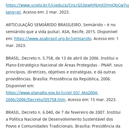
https://www.scielo.br/j/ciedu/a/CnLrG53pwhF6mX3YmQbCw7v
lang=pt
. Acesso em: 2 mar. 2023.
ARTICULAÇÃO SEMIÁRIDO BRASILEIRO. Semiárido – é no
semiárido que a vida pulsa!. ASA, Recife, 2015. Disponível
em:
https://www.asabrasil.org.br/semiarido
. Acesso em: 1
mar. 2023.
BRASIL. Decreto n. 5.758, de 13 de abril de 2006. Institui o
Plano Estratégico Nacional de Áreas Protegidas - PNAP, seus
princípios, diretrizes, objetivos e estratégias, e dá outras
providências. Brasília: Presidência da República, 2006.
Disponível em:
https://www.planalto.gov.br/ccivil_03/_Ato2004-
2006/2006/Decreto/D5758.htm
. Acesso em: 15 mar. 2023.
BRASIL. Decreto n. 6.040, de 7 de fevereiro de 2007. Institui
a Política Nacional de Desenvolvimento Sustentável dos
Povos e Comunidades Tradicionais. Brasília: Presidência da