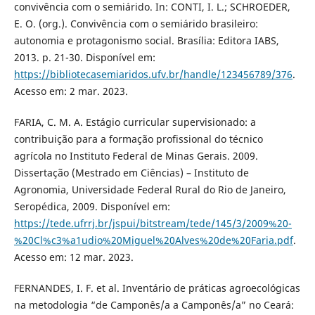
convivência com o semiárido. In: CONTI, I. L.; SCHROEDER,
E. O. (org.). Convivência com o semiárido brasileiro:
autonomia e protagonismo social. Brasília: Editora IABS,
2013. p. 21-30. Disponível em:
https://bibliotecasemiaridos.ufv.br/handle/123456789/376
.
Acesso em: 2 mar. 2023.
FARIA, C. M. A. Estágio curricular supervisionado: a
contribuição para a formação profissional do técnico
agrícola no Instituto Federal de Minas Gerais. 2009.
Dissertação (Mestrado em Ciências) – Instituto de
Agronomia, Universidade Federal Rural do Rio de Janeiro,
Seropédica, 2009. Disponível em:
https://tede.ufrrj.br/jspui/bitstream/tede/145/3/2009%20-
%20Cl%c3%a1udio%20Miguel%20Alves%20de%20Faria.pdf
.
Acesso em: 12 mar. 2023.
FERNANDES, I. F. et al. Inventário de práticas agroecológicas
na metodologia “de Camponês/a a Camponês/a” no Ceará: