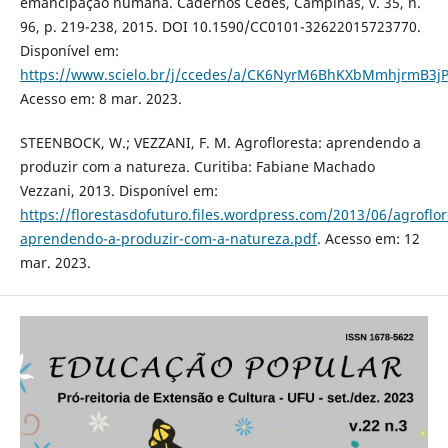
emancipação humana. Cadernos Cedes, Campinas, v. 35, n.
96, p. 219-238, 2015. DOI 10.1590/CC0101-32622015723770.
Disponível em:
https://www.scielo.br/j/ccedes/a/CK6NyrM6BhKXbMmhjrmB3j
Acesso em: 8 mar. 2023.
STEENBOCK, W.; VEZZANI, F. M. Agrofloresta: aprendendo a
produzir com a natureza. Curitiba: Fabiane Machado
Vezzani, 2013. Disponível em:
https://florestasdofuturo.files.wordpress.com/2013/06/agroflor
aprendendo-a-produzir-com-a-natureza.pdf
. Acesso em: 12
mar. 2023.