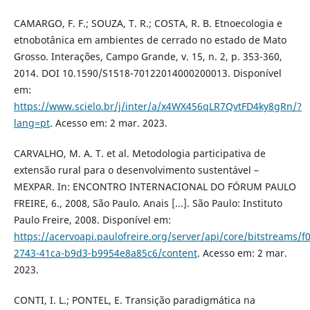
CAMARGO, F. F.; SOUZA, T. R.; COSTA, R. B. Etnoecologia e
etnobotânica em ambientes de cerrado no estado de Mato
Grosso. Interações, Campo Grande, v. 15, n. 2, p. 353-360,
2014. DOI 10.1590/S1518-70122014000200013. Disponível
em:
https://www.scielo.br/j/inter/a/x4WX456qLR7QvtFD4ky8gRn/?
lang=pt
. Acesso em: 2 mar. 2023.
CARVALHO, M. A. T. et al. Metodologia participativa de
extensão rural para o desenvolvimento sustentável –
MEXPAR. In: ENCONTRO INTERNACIONAL DO FÓRUM PAULO
FREIRE, 6., 2008, São Paulo. Anais [...]. São Paulo: Instituto
Paulo Freire, 2008. Disponível em:
https://acervoapi.paulofreire.org/server/api/core/bitstreams/f
2743-41ca-b9d3-b9954e8a85c6/content
. Acesso em: 2 mar.
2023.
CONTI, I. L.; PONTEL, E. Transição paradigmática na