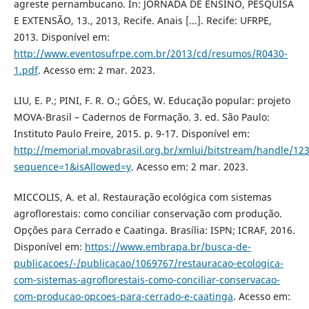
agreste pernambucano. In: JORNADA DE ENSINO, PESQUISA
E EXTENSÃO, 13., 2013, Recife. Anais [...]. Recife: UFRPE,
2013. Disponível em:
http://www.eventosufrpe.com.br/2013/cd/resumos/R0430-
1.pdf
. Acesso em: 2 mar. 2023.
LIU, E. P.; PINI, F. R. O.; GÓES, W. Educação popular: projeto
MOVA-Brasil – Cadernos de Formação. 3. ed. São Paulo:
Instituto Paulo Freire, 2015. p. 9-17. Disponível em:
http://memorial.movabrasil.org.br/xmlui/bitstream/handle/1
sequence=1&isAllowed=y
. Acesso em: 2 mar. 2023.
MICCOLIS, A. et al. Restauração ecológica com sistemas
agroflorestais: como conciliar conservação com produção.
Opções para Cerrado e Caatinga. Brasília: ISPN; ICRAF, 2016.
Disponível em:
https://www.embrapa.br/busca-de-
publicacoes/-/publicacao/1069767/restauracao-ecologica-
com-sistemas-agroflorestais-como-conciliar-conservacao-
com-producao-opcoes-para-cerrado-e-caatinga
. Acesso em: