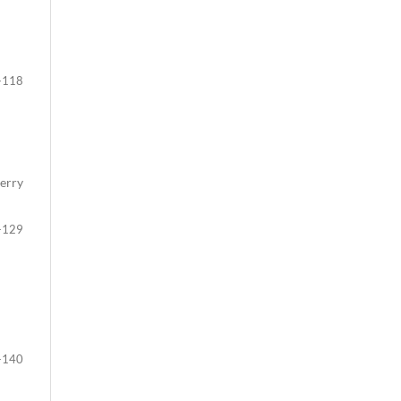
-118
ierry
-129
-140