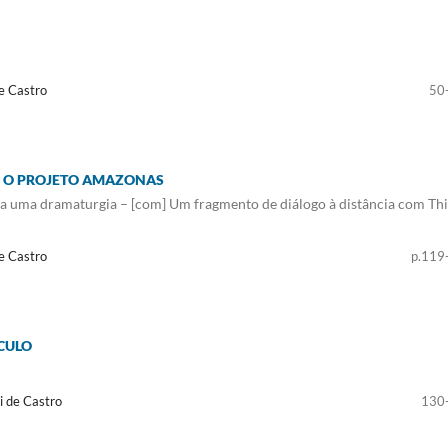
e Castro
50
 E O PROJETO AMAZONAS
ra uma dramaturgia – [com] Um fragmento de diálogo à distância com Th
e Castro
p.119
ÁCULO
i de Castro
130