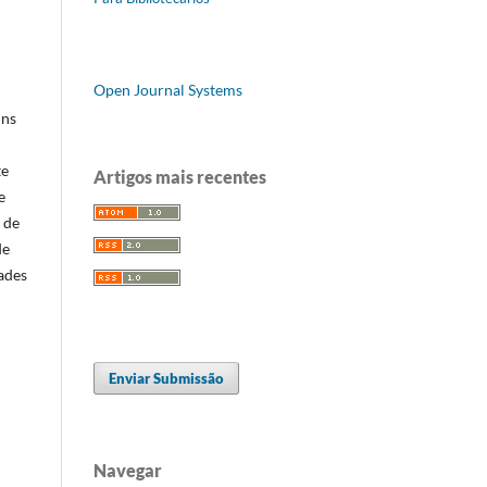
Open Journal Systems
uns
te
Artigos mais recentes
e
 de
de
ades
Enviar Submissão
Navegar