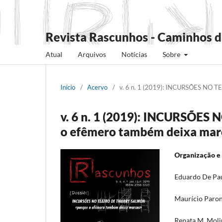
Revista Rascunhos - Caminhos d
Atual
Arquivos
Notícias
Sobre
Início
/
Acervo
/
v. 6 n. 1 (2019): INCURSÕES NO 
v. 6 n. 1 (2019): INCURSÕE
o efêmero também deixa mar
Organização e 
Eduardo De Pa
Maurício Paron
Renata M. Moli