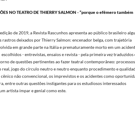
SÕES NO TEATRO DE THIERRY SALMON - “porque o efêmero também
edição de 2019, a Revista Rascunhos apresenta ao público brasileiro alg
 rastros deixados por Thierry Salmon: encenador belga, com trajetória
nvolvida em grande parte na Itália e prematuramente morto em um aciden
escolhidos - entrevistas, ensaios e revista - pela primeira vez traduzidos 
orno de questões pertinentes ao fazer teatral contemporâneo: processos
 real, jogo do círculo neutro e neutro enquanto procedimento e qualida
ço cênico não convencional, os imprevistos e os acidentes como oportunid
ra, entre outras questões instigantes para os estudiosos interessados
m artista ímpar e genial como este.