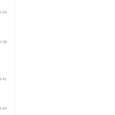
0-34
5-38
9-41
2-49