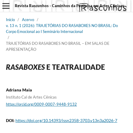
Revista Rascunhos - Caminhos da Pesquisa em Artes Cênicas
Início
/
Acervo
/
v. 13 n. 1 (2026): TRAJETÓRIAS DO RASABOXES NO BRASIL: Do
Corpo Emocional ao I Seminário Internacional
/
TRAJETÓRIAS DO RASABOXES NO BRASIL – EM SALAS DE
APRESENTAÇÃO
RASABOXES
E TEATRALIDADE
Adriana Maia
Instituto Cal de Artes Cênicas
https://orcid.org/0009-0007-9448-9132
DOI:
https://doi.org/10.14393/issn2358-3703.v13n3a2026-7