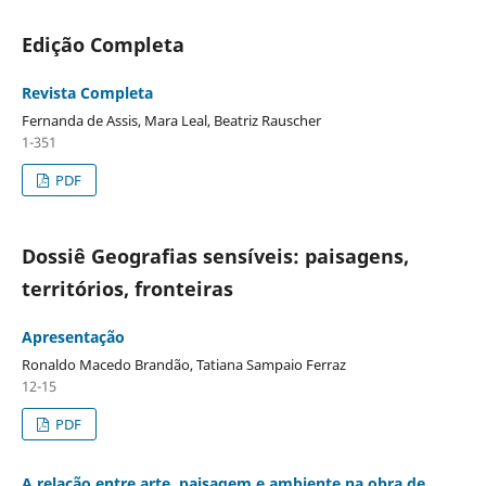
Edição Completa
Revista Completa
Fernanda de Assis, Mara Leal, Beatriz Rauscher
1-351
PDF
Dossiê Geografias sensíveis: paisagens,
territórios, fronteiras
Apresentação
Ronaldo Macedo Brandão, Tatiana Sampaio Ferraz
12-15
PDF
A relação entre arte, paisagem e ambiente na obra de