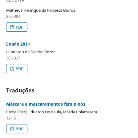
Covid-19
Matheus Henrique da Fonseca Barros
292-304
PDF
Enade 2011
Leonardo da Silveira Borne
306-327
PDF
Traduções
Máscara e mascaramentos femininos
Paola Piizzi; Eduardo De Paula, Márcia Chiamulera
12-15
PDF