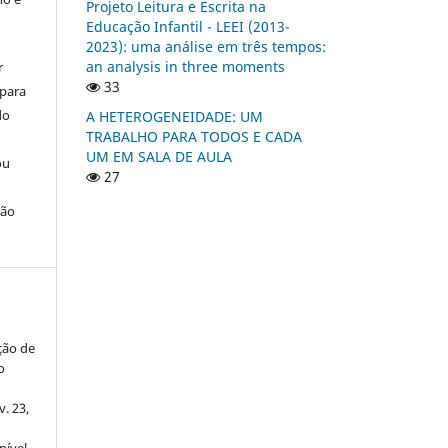
Projeto Leitura e Escrita na
Educação Infantil - LEEI (2013-
2023): uma análise em três tempos:
an analysis in three moments
r
33
 para
do
A HETEROGENEIDADE: UM
TRABALHO PARA TODOS E CADA
UM EM SALA DE AULA
ou
27
ção
ção de
o
 v. 23,