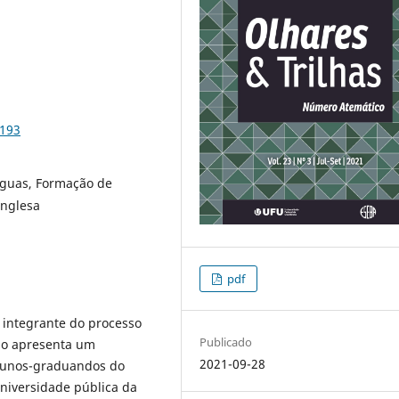
2193
nguas, Formação de
inglesa
pdf
 integrante do processo
Publicado
igo apresenta um
2021-09-28
alunos-graduandos do
universidade pública da