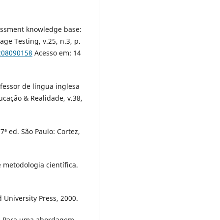
essment knowledge base:
e Testing, v.25, n.3, p.
2208090158
Acesso em: 14
fessor de língua inglesa
ucação & Realidade, v.38,
ª ed. São Paulo: Cortez,
etodologia científica.
University Press, 2000.
! Para uma abordagem