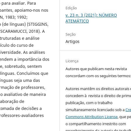
para avaliar. Para
Edição
ipantes, apoiamo-nos nos
v. 23 n. 3 (2021): NÚMERO
N, 1983; 1992;
ATEMÁTICO
 (de línguas) (STIGGINS,
SCARAMUCCI, 2018). A
Seção
truturadas e análise
Artigos
culo do curso de
iversidade. As análises
tendem a importância dos
Licença
e, sobretudo, sentem
Autores que publicam nesta revista
 línguas. Concluímos que
concordam com os seguintes termos
línguas seja uma das
ormação de professores,
Autores mantêm os direitos autorais 
 avaliativo de maneira
concedem à revista o direito de prime
elaboração de
publicação, com o trabalho
 tomada de decisões a
simultaneamente licenciado sob a
Cre
professores-avaliadores
Commons Attribution License
, que p
o compartilhamento irrestrito com
reconhecimento da autoria do trabal