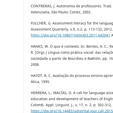
CONTRERAS, J. Autonomia de professores. Trad.
Valenzuela, São Paulo: Cortez, 2002.
FULCHER, G. Assessment literacy for the langu
Assessment Quarterly, v.9, n.2, p. 113-132, 2012.
https://doi.org/10.1080/15434303.2011.642041
A
HANKS, W. O que é contexto. In: Bentes, A. C.; 
R. (Orgs.) Língua como prática social: das relaçõ
sociedade a partir de Bourdieu e Bakhtin, pp. 16
2008.
HAYDT, R. C. Avaliação do processo ensino-apre
Ática, 1995.
HERRERA, L.; MACÍAS, D. A call for language asse
education and development of teachers of Engli
Colomb. Appl. Linguist. J., v. 17, n. 2, p. 302-312
https://doi.org/10.14483/udistrital.jour.calj.201