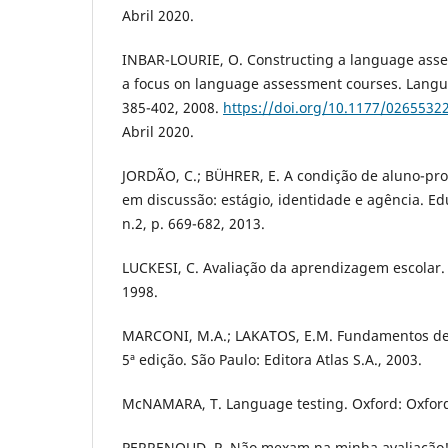
Abril 2020.
INBAR-LOURIE, O. Constructing a language ass
a focus on language assessment courses. Languag
385-402, 2008.
https://doi.org/10.1177/026553
Abril 2020.
JORDÃO, C.; BÜHRER, E. A condição de aluno-pro
em discussão: estágio, identidade e agência. Ed
n.2, p. 669-682, 2013.
LUCKESI, C. Avaliação da aprendizagem escolar. 7
1998.
MARCONI, M.A.; LAKATOS, E.M. Fundamentos de m
5ª edição. São Paulo: Editora Atlas S.A., 2003.
McNAMARA, T. Language testing. Oxford: Oxford 
PERRENOUD, P. Não mexam na minha avaliação