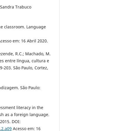
 Sandra Trabuco
age classroom. Language
cesso em: 16 Abril 2020.
Rezende, R.C.; Machado, M.
es entre língua, cultura e
9-203. São Paulo, Cortez,
ndizagem. São Paulo:
ssment literacy in the
sh as a foreign language.
, 2015. DOI:
5.2.a09
Acesso em: 16