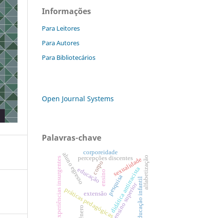
Informações
Para Leitores
Para Autores
Para Bibliotecários
Open Journal Systems
Palavras-chave
corporeidade
aluno egresso
percepções discentes
alfabetização
experiências insurgentes
sexualidade
corpo
didática antirracista
educação
ensino
pesquisa
educação infantil
ensino superior
práticas pedagógicas
extensão
gênero