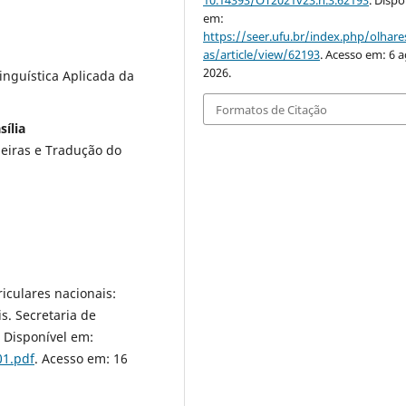
10.14393/OT2021v23.n.3.62193
. Dispo
em:
https://seer.ufu.br/index.php/olhares
as/article/view/62193
. Acesso em: 6 a
2026.
nguística Aplicada da
Formatos de Citação
ília
eiras e Tradução do
iculares nacionais:
s. Secretaria de
 Disponível em:
01.pdf
. Acesso em: 16