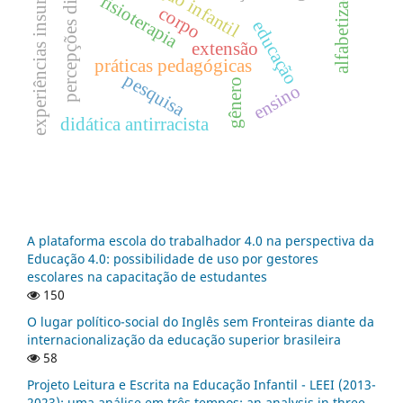
percepções discentes
experiências insurgentes
alfabetização
fisioterapia
corpo
educação
extensão
práticas pedagógicas
pesquisa
gênero
ensino
didática antirracista
A plataforma escola do trabalhador 4.0 na perspectiva da
Educação 4.0: possibilidade de uso por gestores
escolares na capacitação de estudantes
150
O lugar político-social do Inglês sem Fronteiras diante da
internacionalização da educação superior brasileira
58
Projeto Leitura e Escrita na Educação Infantil - LEEI (2013-
2023): uma análise em três tempos: an analysis in three