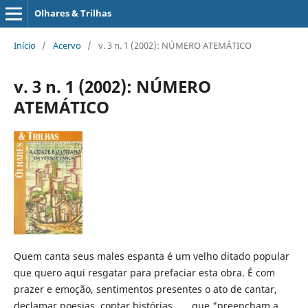
Olhares & Trilhas
Início
/
Acervo
/
v. 3 n. 1 (2002): NÚMERO ATEMÁTICO
v. 3 n. 1 (2002): NÚMERO
ATEMÁTICO
Quem canta seus males espanta é um velho ditado popular
que quero aqui resgatar para prefaciar esta obra. É com
prazer e emoção, sentimentos presentes o ato de cantar,
declamar poesias, contar histórias ... que "preencham a