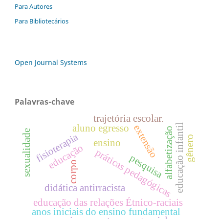
Para Autores
Para Bibliotecários
Open Journal Systems
Palavras-chave
trajetória escolar.
educação infantil
aluno egresso
extensão
alfabetização
sexualidade
fisioterapia
gênero
ensino
educação
práticas pedagógicas
pesquisa
corpo
didática antirracista
educação das relações Étnico-raciais
anos iniciais do ensino fundamental