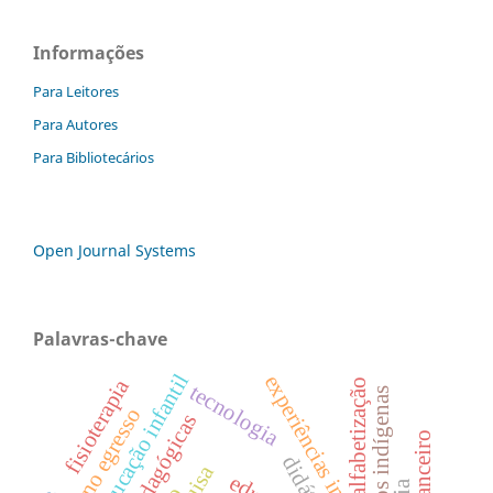
Informações
Para Leitores
Para Autores
Para Bibliotecários
Open Journal Systems
Palavras-chave
educação infantil
experiências insurgentes
fisioterapia
alfabetização
tecnologia
povos indígenas
aluno egresso