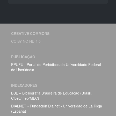
CREATIVE COMMONS
CC BY-NC-ND 4.0
PUBLICAÇÃO
PPUFU - Portal de Periódicos da Universidade Federal
de Uberlândia
INDEXADORES
BBE – Bibliografia Brasileira de Educação (Brasil,
Cibec/Inep/MEC)
DIALNET - Fundación Dialnet - Universidad de La Rioja
(España)