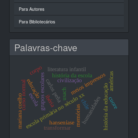
Para Autores
Para Bibliotecários
Palavras-chave
corpo
literatura infantil
meios impressos
américas
história da escola
grupos escolares
civilização
educação
carlos peña
curso normal
história da educação
usach
escola primária no século xx
escola
mariana coelho
ibéria
humanidades
cuore
chile
memórias
hanseníase
transformar