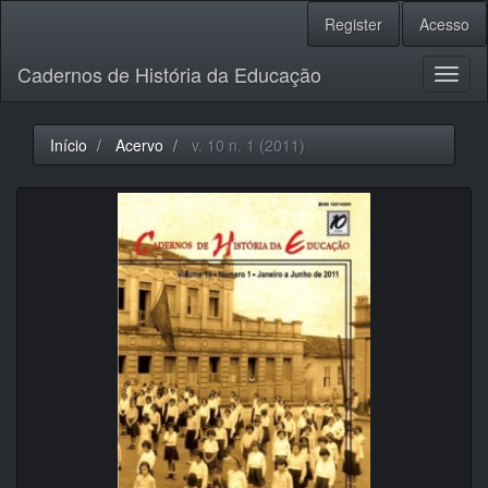
Navegação
Register
Acesso
Principal
Conteúdo
Cadernos de História da Educação
principal
Toggl
Barra
naviga
Lateral
Início
Acervo
v. 10 n. 1 (2011)