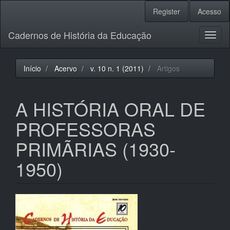
Navegação
Register
Acesso
Principal
Conteúdo
Cadernos de História da Educação
principal
Toggl
Barra
naviga
Lateral
Início
Acervo
v. 10 n. 1 (2011)
Artigos
A HISTÓRIA ORAL DE
PROFESSORAS
PRIMÃRIAS (1930-
1950)
Barra
lateral