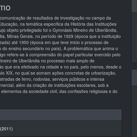
mo
pal
 comunicação de resultados de investigação no campo da
Educação, na temática específica da História das Instituições
ujo objeto privilegiado foi o Gymnásio Mineiro de Uberlândia,
ia, Minas Gerais, no período de 1929 (época que a instituição
izada) até 1950 (época em que teve inicio o processo de
o do ensino secundário no país). A problemática que anima o
igo refere-se à compreensão do papel particular exercido pelo
neiro de Uberlândia no processo mais amplo de
o que era efetivado na cidade e no país, pelo menos, desde o
culo XIX, no qual se somam ações concretas de urbanização,
stradas de ferro, rodovias, serviços públicos e intensa
mercial, além da criação de instituições escolares, sob a
 elementos da sociedade civil, das confissões religiosas e do
hes
 (2011)