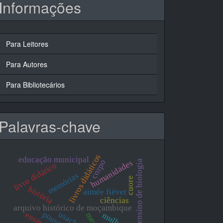
Informações
Para Leitores
Para Autores
Para Bibliotecários
Palavras-chave
livros didáticos
educação municipal
corpo
humanidades
ensino de biologia
livro didático
memórias
cuore
história
aimée fiévet
ciências
arquivo histórico de moçambique
usach
mulher