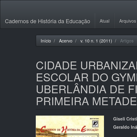
Navegação
Principal
Conteúdo
Cadernos de História da Educação
Atual
Arquivos
principal
Barra
Lateral
Início
Acervo
v. 10 n. 1 (2011)
Artigos
CIDADE URBANIZA
ESCOLAR DO GYMN
UBERLÂNDIA DE F
PRIMEIRA METADE
Barra
Cont
Giseli Crist
lateral
do
Geraldo Iná