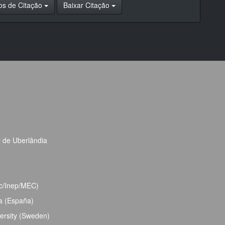
os de Citação
Baixar Citação
l de Uberlândia
bec/Inep/MEC)
ja (España)
ersity (Sweden)