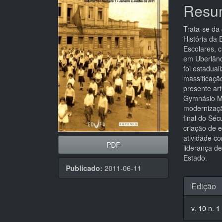
de
artigo
Resu
artigos
princi
Trata-se da
História da 
Escolares, c
em Uberlând
foi estadual
massificaçã
presente art
Gymnásio Mi
modernizaçã
final do Sé
criação de e
atividade co
PDF
liderança de
Estado.
Publicado:
2011-06-11
Detal
Edição
do
v. 10 n. 1
artigo