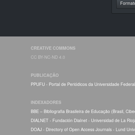
Format
CREATIVE COMMONS
CC BY-NC-ND 4.0
PUBLICAÇÃO
PPUFU - Portal de Periódicos da Universidade Federa
INDEXADORES
BBE – Bibliografia Brasileira de Educação (Brasil, Ci
DIALNET - Fundación Dialnet - Universidad de La Rio
DOAJ - Directory of Open Access Journals - Lund Univ