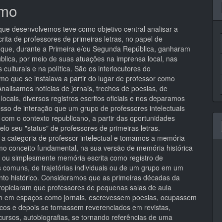
mo
pal
que desenvolvemos teve como objetivo central analisar a
ita de professores de primeiras letras, no papel de
s, que, durante a Primeira e/ou Segunda República, ganharam
ública, por meio de suas atuações na imprensa local, nas
culturais e na política. São os interlocutores do
mo que se instalava a partir do lugar de professor como
 Analisamos notícias de jornais, trechos de poesias, de
s locais, diversos registros escritos oficiais e nos deparamos
sso de interação que um grupo de professores intelectuais
 com o contexto republicano, a partir das oportunidades
elo seu "status" de professores de primeiras letras.
 a categoria de professor intelectual e tomamos a memória
omo conceito fundamental, na sua versão de memória histórica
 ou simplesmente memória escrita como registro de
s comuns, de trajetórias individuais ou de um grupo em um
o histórico. Consideramos que as primeiras décadas da
ropiciaram que professores de pequenas salas de aula
m em espaços como jornais, escrevessem poesias, ocupassem
icos e depois se tornassem reverenciados em revistas,
cursos, autobiografias, se tornando referências de uma