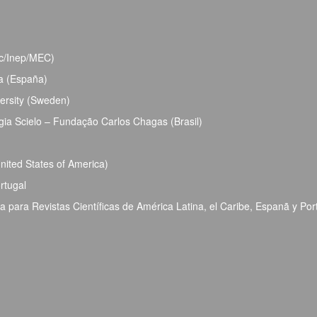
bec/Inep/MEC)
ja (España)
ersity (Sweden)
ia Scielo – Fundação Carlos Chagas (Brasil)
ited States of America)
rtugal
para Revistas Científicas de América Latina, el Caribe, Espanã y Por