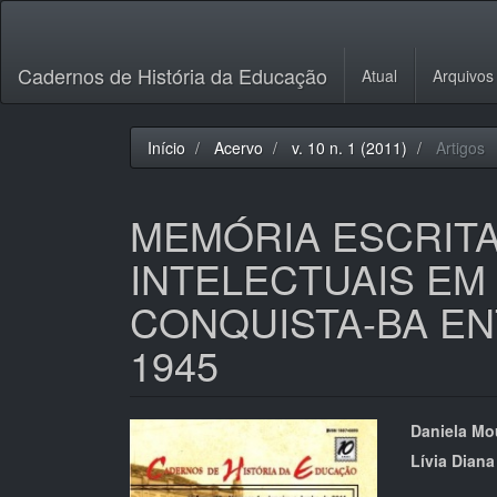
Navegação
Principal
Conteúdo
Cadernos de História da Educação
Atual
Arquivos
principal
Barra
Lateral
Início
Acervo
v. 10 n. 1 (2011)
Artigos
MEMÓRIA ESCRIT
INTELECTUAIS EM 
CONQUISTA-BA ENT
1945
Barra
Cont
Daniela Mo
lateral
do
Lívia Dian