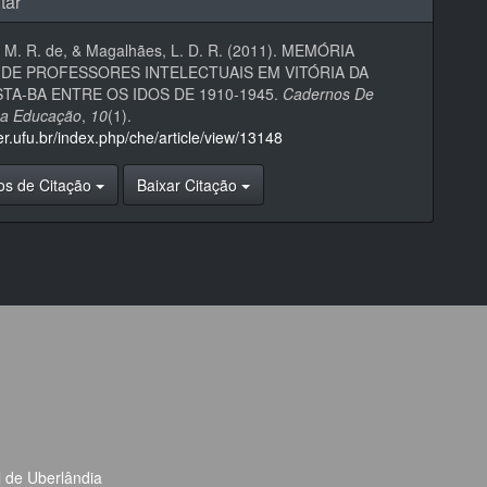
tar
 M. R. de, & Magalhães, L. D. R. (2011). MEMÓRIA
 DE PROFESSORES INTELECTUAIS EM VITÓRIA DA
TA-BA ENTRE OS IDOS DE 1910-1945.
Cadernos De
Da Educação
,
10
(1).
eer.ufu.br/index.php/che/article/view/13148
os de Citação
Baixar Citação
l de Uberlândia