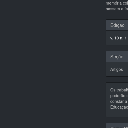
memória cole
passam a fa
Detal
Edição
do
v. 10 n. 1
artigo
Seção
Artigos
Os trabal
poderão d
constar a 
Educação,