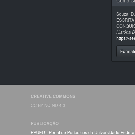
Como Ci
Souza, D.
ESCRITA
CONQUIS
História 
https://s
Format
CREATIVE COMMONS
CC BY-NC-ND 4.0
PUBLICAÇÃO
PPUFU - Portal de Periódicos da Universidade Federa