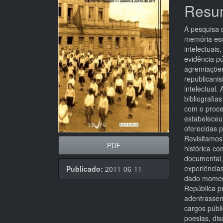
de
artigo
Resu
artigos
princi
A pesquisa 
memória escr
intelectuai
evidência p
agremiações 
republicanis
intelectual.
bibliografia
com o proce
estabeleceu
oferecidas p
Revisitamos
PDF
histórica c
documental,
experiência
Publicado:
2011-06-11
dado moment
República p
adentrasse
cargos públ
poesias, dis