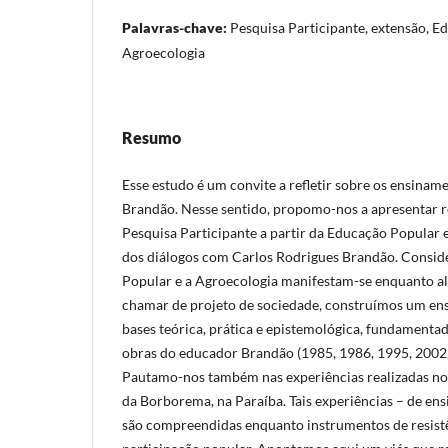
Palavras-chave:
Pesquisa Participante, extensão, E
Agroecologia
Resumo
Esse estudo é um convite a refletir sobre os ensinam
Brandão. Nesse sentido, propomo-nos a apresentar re
Pesquisa Participante a partir da Educação Popular e
dos diálogos com Carlos Rodrigues Brandão. Consi
Popular e a Agroecologia manifestam-se enquanto a
chamar de projeto de sociedade, construímos um ensa
bases teórica, prática e epistemológica, fundament
obras do educador Brandão (1985, 1986, 1995, 2002,
Pautamo-nos também nas experiências realizadas no
da Borborema, na Paraíba. Tais experiências – de ens
são compreendidas enquanto instrumentos de resistê