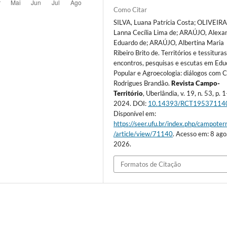
Como Citar
SILVA, Luana Patrícia Costa; OLIVEIRA
Lanna Cecília Lima de; ARAÚJO, Alexa
Eduardo de; ARAÚJO, Albertina Maria
Ribeiro Brito de. Territórios e tessitura
encontros, pesquisas e escutas em Ed
Popular e Agroecologia: diálogos com C
Rodrigues Brandão.
Revista Campo-
Território
, Uberlândia, v. 19, n. 53, p. 
2024. DOI:
10.14393/RCT19537114
Disponível em:
https://seer.ufu.br/index.php/campoterr
/article/view/71140
. Acesso em: 8 ago
2026.
Formatos de Citação