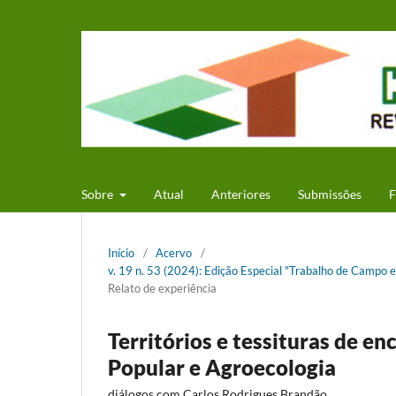
Sobre
Atual
Anteriores
Submissões
F
Início
/
Acervo
/
v. 19 n. 53 (2024): Edição Especial "Trabalho de Campo e
Relato de experiência
Territórios e tessituras de e
Popular e Agroecologia
diálogos com Carlos Rodrigues Brandão