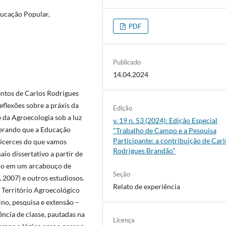
ducação Popular,
PDF
Publicado
14.04.2024
entos de Carlos Rodrigues
flexões sobre a práxis da
Edição
 da Agroecologia sob a luz
v. 19 n. 53 (2024): Edição Especial
derando que a Educação
"Trabalho de Campo e a Pesquisa
Participante: a contribuição de Carl
licerces do que vamos
Rodrigues Brandão"
io dissertativo a partir de
ado em um arcabouço de
Seção
 2007) e outros estudiosos.
Relato de experiência
 Território Agroecológico
ino, pesquisa e extensão –
ncia de classe, pautadas na
Licença