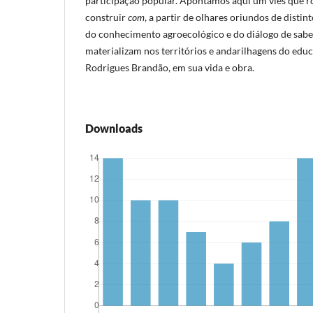
participação popular. Apontamos aqui um viés que r
construir
com
, a partir de olhares oriundos de disti
do conhecimento agroecológico e do diálogo de saber
materializam nos territórios e andarilhagens do edu
Rodrigues Brandão, em sua vida e obra.
Downloads