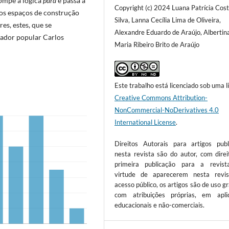
ompe a lógica
para
e passa a
Copyright (c) 2024 Luana Patrícia Cos
ntos espaços de construção
Silva, Lanna Cecília Lima de Oliveira,
es, estes, que se
Alexandre Eduardo de Araújo, Albertin
cador popular Carlos
Maria Ribeiro Brito de Araújo
Este trabalho está licenciado sob uma l
Creative Commons Attribution-
NonCommercial-NoDerivatives 4.0
International License
.
Direitos Autorais para artigos publ
nesta revista são do autor, com direi
primeira publicação para a revis
virtude de aparecerem nesta revi
acesso público, os artigos são de uso gr
com atribuições próprias, em apli
educacionais e não-comerciais.