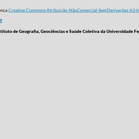
cença
Creative Commons Atribuição-NãoComercial-SemDerivações 4.0 In
CT
stituto de Geografia, Geociências e Saúde Coletiva da Universidade Fe