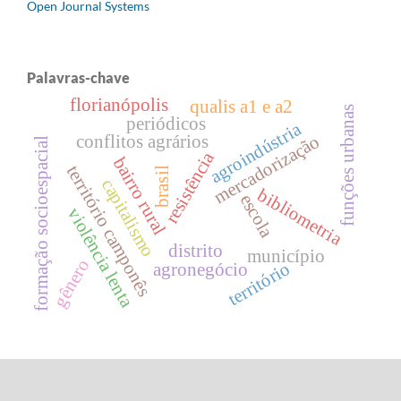
Open Journal Systems
Palavras-chave
florianópolis
qualis a1 e a2
funções urbanas
periódicos
agroindústria
mercadorização
conflitos agrários
formação socioespacial
resistência
bairro rural
território camponês
brasil
capitalismo
bibliometria
escola
violência lenta
distrito
município
gênero
território
agronegócio