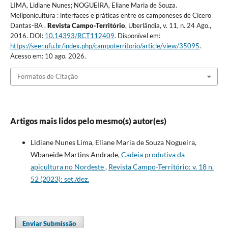
LIMA, Lidiane Nunes; NOGUEIRA, Eliane Maria de Souza.
Meliponicultura : interfaces e práticas entre os camponeses de Cícero
Dantas-BA .
Revista Campo-Território
, Uberlândia, v. 11, n. 24 Ago.,
2016. DOI:
10.14393/RCT112409
. Disponível em:
https://seer.ufu.br/index.php/campoterritorio/article/view/35095
.
Acesso em: 10 ago. 2026.
Formatos de Citação
Artigos mais lidos pelo mesmo(s) autor(es)
Lidiane Nunes Lima, Eliane Maria de Souza Nogueira,
Wbaneide Martins Andrade,
Cadeia produtiva da
apicultura no Nordeste
,
Revista Campo-Território: v. 18 n.
52 (2023): set./dez.
Enviar Submissão