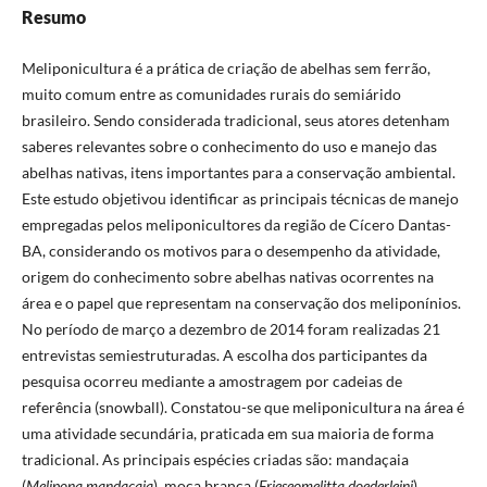
Resumo
Meliponicultura é a prática de criação de abelhas sem ferrão,
muito comum entre as comunidades rurais do semiárido
brasileiro. Sendo considerada tradicional, seus atores detenham
saberes relevantes sobre o conhecimento do uso e manejo das
abelhas nativas, itens importantes para a conservação ambiental.
Este estudo objetivou identificar as principais técnicas de manejo
empregadas pelos meliponicultores da região de Cícero Dantas-
BA, considerando os motivos para o desempenho da atividade,
origem do conhecimento sobre abelhas nativas ocorrentes na
área e o papel que representam na conservação dos meliponínios.
No período de março a dezembro de 2014 foram realizadas 21
entrevistas semiestruturadas. A escolha dos participantes da
pesquisa ocorreu mediante a amostragem por cadeias de
referência (snowball). Constatou-se que meliponicultura na área é
uma atividade secundária, praticada em sua maioria de forma
tradicional. As principais espécies criadas são: mandaçaia
(
Melipona
mandacaia
), moça branca (
Frieseomelitta doederleini
),