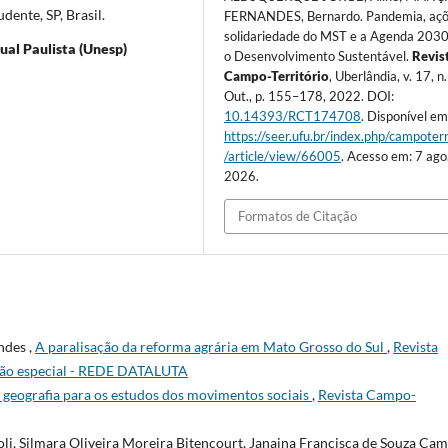
ente, SP, Brasil.
FERNANDES, Bernardo. Pandemia, açõ
solidariedade do MST e a Agenda 2030
al Paulista (Unesp)
o Desenvolvimento Sustentável.
Revis
Campo-Território
, Uberlândia, v. 17, n
Out., p. 155–178, 2022. DOI:
10.14393/RCT174708
. Disponível em
https://seer.ufu.br/index.php/campoterr
/article/view/66005
. Acesso em: 7 ago
2026.
Formatos de Citação
ndes ,
A paralisação da reforma agrária em Mato Grosso do Sul
,
Revista
dição especial - REDE DATALUTA
 geografia para os estudos dos movimentos sociais
,
Revista Campo-
li, Silmara Oliveira Moreira Bitencourt, Janaina Francisca de Souza Ca