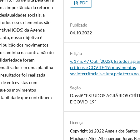
PDF
m a importância da reforma
desigualdades sociais, a
 Todos esses elementos são
Publicado
ntável (ODS) da Agenda
04.10.2022
nto, nosso objetivo é
ntribuição dos movimentos
do caminha na contramão do
Edição
olidariedade foram
v. 17 n. 47 Out. (2022): Estudos agrá
stematizados em uma planilha
críticos e COVID-19: movimentos
socioterritoriais e luta pela terra no
 resultados foi realizada
 de entrevistas com
Seção
 que os movimentos
Dossiê "ESTUDOS AGRÁRIOS CRÍT
entabilidade que contribuem
E COVID-19"
Licença
Copyright (c) 2022 Angela dos Santos
Machado, Aline Albuquerque Jorge, Be