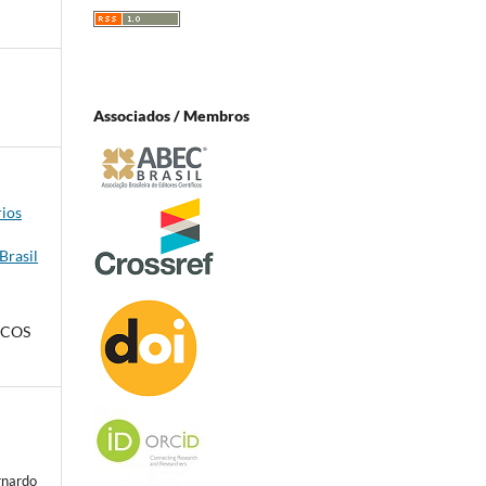
Associados / Membros
rios
 Brasil
ICOS
rnardo