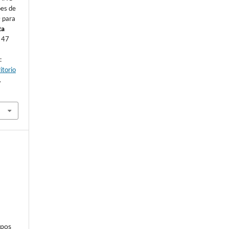
es de
 para
ta
. 47
:
itorio
.
mpos