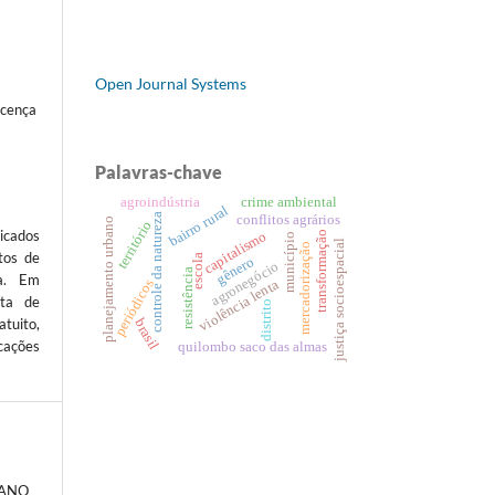
Open Journal Systems
icença
Palavras-chave
agroindústria
crime ambiental
bairro rural
conflitos agrários
controle da natureza
planejamento urbano
território
icados
capitalismo
transformação
município
justiça socioespacial
mercadorização
tos de
escola
gênero
agronegócio
resistência
ta. Em
periódicos
violência lenta
sta de
distrito
brasil
atuito,
cações
quilombo saco das almas
ÇANO