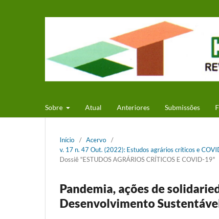
Sobre
Atual
Anteriores
Submissões
F
Início
/
Acervo
/
v. 17 n. 47 Out. (2022): Estudos agrários críticos e COVI
Dossiê "ESTUDOS AGRÁRIOS CRÍTICOS E COVID-19"
Pandemia, ações de solidarie
Desenvolvimento Sustentáve