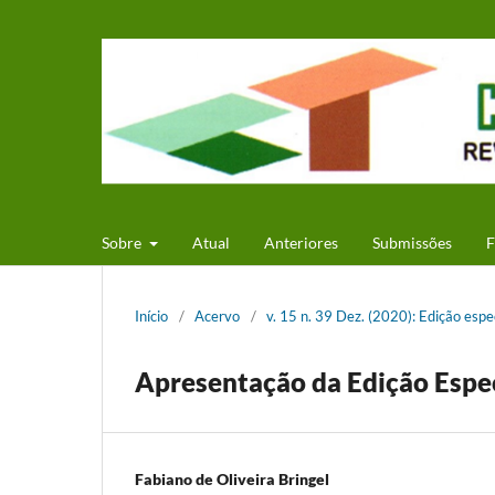
Sobre
Atual
Anteriores
Submissões
F
Início
/
Acervo
/
v. 15 n. 39 Dez. (2020): Edição esp
Apresentação da Edição Espe
Fabiano de Oliveira Bringel