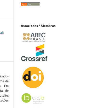
Associados / Membros
al:
icados
tos de
ta. Em
sta de
atuito,
cações