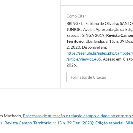
Como Citar
BRINGEL , Fabiano de Oliveira; SANTO
JUNIOR , Avelar. Apresentação da Ediç
Especial: SINGA 2019.
Revista Campo
Território
, Uberlândia, v. 15, n. 39 Dez.
2, 2020. Disponível em:
https://seer.ufu.br/index.php/campoterr
/article/view/61485
. Acesso em: 8 ago
2026.
Formatos de Citação
pes Machado,
Processos de migração e relação campo-cidade no entorno 
A)
,
Revista Campo-Território: v. 15 n. 39 Dez. (2020): Edição especial: SI