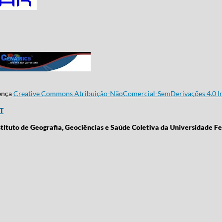
cença
Creative Commons Atribuição-NãoComercial-SemDerivações 4.0 In
CT
stituto de Geografia, Geociências e Saúde Coletiva da Universidade Fe