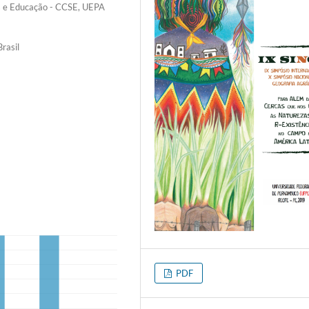
is e Educação - CCSE, UEPA
rasil
PDF