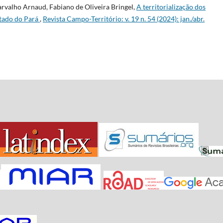
rvalho Arnaud, Fabiano de Oliveira Bringel,
A territorialização dos
stado do Pará
,
Revista Campo-Território: v. 19 n. 54 (2024): jan./abr.