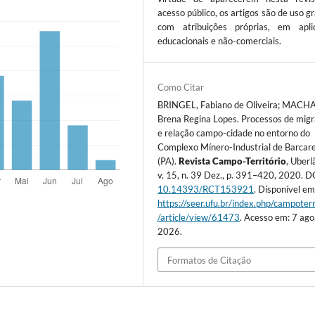
acesso público, os artigos são de uso gr
com atribuições próprias, em apli
educacionais e não-comerciais.
Como Citar
BRINGEL, Fabiano de Oliveira; MACH
Brena Regina Lopes. Processos de mig
e relação campo-cidade no entorno do
Complexo Mínero-Industrial de Barcar
(PA).
Revista Campo-Território
, Uberl
v. 15, n. 39 Dez., p. 391–420, 2020. D
10.14393/RCT153921
. Disponível em
https://seer.ufu.br/index.php/campoterr
/article/view/61473
. Acesso em: 7 ago
2026.
Formatos de Citação