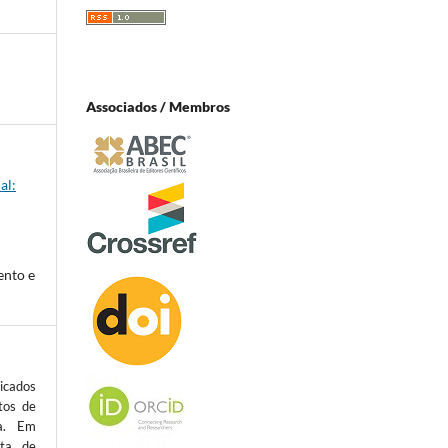
Associados / Membros
al:
ento e
icados
tos de
ta. Em
sta de