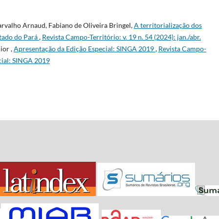
rvalho Arnaud, Fabiano de Oliveira Bringel,
A territorialização dos
stado do Pará
,
Revista Campo-Território: v. 19 n. 54 (2024): jan./abr.
ior ,
Apresentação da Edição Especial: SINGA 2019
,
Revista Campo-
ecial: SINGA 2019