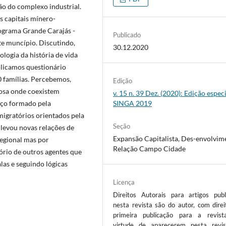
o do complexo industrial.
s capitais mínero-
ograma Grande Carajás -
Publicado
te muncípio. Discutindo,
30.12.2020
ologia da história de vida
plicamos questionário
0 famílias. Percebemos,
Edição
uosa onde coexistem
v. 15 n. 39 Dez. (2020): Edição especi
aço formado pela
SINGA 2019
migratórios orientados pela
Seção
 levou novas relações de
Expansão Capitalista, Des-envolvim
regional mas por
Relação Campo Cidade
ório de outros agentes que
las e seguindo lógicas
Licença
Direitos Autorais para artigos publ
nesta revista são do autor, com direi
primeira publicação para a revis
virtude de aparecerem nesta revi