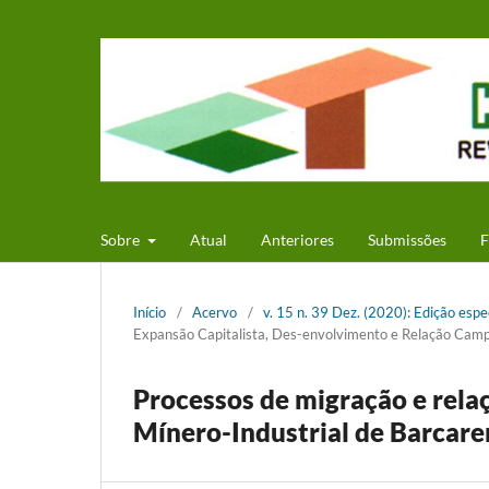
Sobre
Atual
Anteriores
Submissões
F
Início
/
Acervo
/
v. 15 n. 39 Dez. (2020): Edição esp
Expansão Capitalista, Des-envolvimento e Relação Cam
Processos de migração e rel
Mínero-Industrial de Barcare