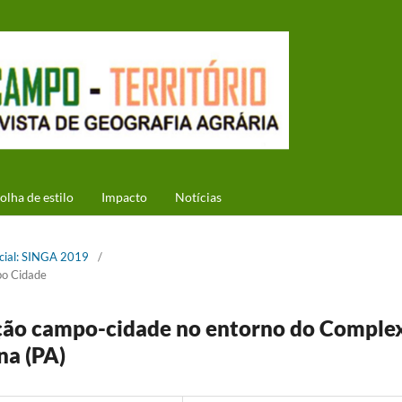
olha de estilo
Impacto
Notícias
ecial: SINGA 2019
/
po Cidade
ação campo-cidade no entorno do Comple
na (PA)