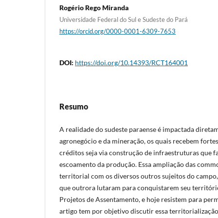
Rogério Rego Miranda
Universidade Federal do Sul e Sudeste do Pará
https://orcid.org/0000-0001-6309-7653
DOI:
https://doi.org/10.14393/RCT164001
Resumo
A realidade do sudeste paraense é impactada direta
agronegócio e da mineração, os quais recebem fortes i
créditos seja via construção de infraestruturas que f
escoamento da produção. Essa ampliação das commod
territorial com os diversos outros sujeitos do campo
que outrora lutaram para conquistarem seu territóri
Projetos de Assentamento, e hoje resistem para per
artigo tem por objetivo discutir essa territorializaç