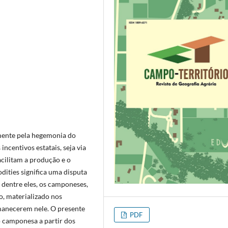
mente pela hegemonia do
ncentivos estatais, seja via
acilitam a produção e o
ities significa uma disputa
, dentre eles, os camponeses,
o, materializado nos
manecerem nele. O presente
PDF
ão camponesa a partir dos