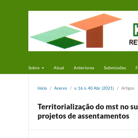
Sobre
Atual
Anteriores
Submissões
F
Início
/
Acervo
/
v. 16 n. 40 Abr. (2021)
/
Artigos
Territorialização do mst no s
projetos de assentamentos