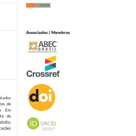
Associados / Membros
icados
tos de
ta. Em
sta de
atuito,
cações