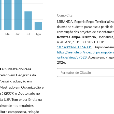
Como Citar
MIRANDA, Rogério Rego. Territorializ
do mst no sudeste paraense a partir da
construção dos projetos de assentamen
Revista Campo-Território
, Uberlândia,
n. 40 Abr., p. 01–30, 2021. DOI:
10.14393/RCT164001
. Disponível em
https://seer.ufu.br/index.php/campoterr
/article/view/57528
. Acesso em: 7 ago
2026.
l e Sudeste do Pará
Formatos de Citação
arelado em Geografia da
Possui graduação em
, Mestrado em Organização e
ará (2009) e Doutorado no
a USP. Tem experiência na
almente nos seguintes
cultura camponesa, relação