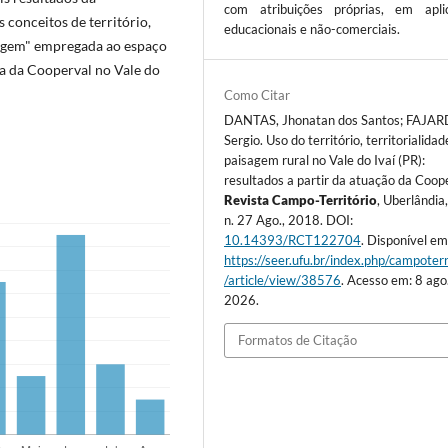
com atribuições próprias, em apli
 conceitos de território,
educacionais e não-comerciais.
isagem" empregada ao espaço
ia da Cooperval no Vale do
Como Citar
DANTAS, Jhonatan dos Santos; FAJAR
Sergio. Uso do território, territorialidad
paisagem rural no Vale do Ivaí (PR):
resultados a partir da atuação da Coop
Revista Campo-Território
, Uberlândia,
n. 27 Ago., 2018. DOI:
10.14393/RCT122704
. Disponível em
https://seer.ufu.br/index.php/campoterr
/article/view/38576
. Acesso em: 8 ago
2026.
Formatos de Citação