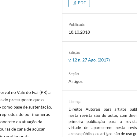
PDF
Publicado
18.10.2018
Edição
v. 12 n. 27 Ago. (2017)
Seção
Artigos
val no Vale do Ivaí (PR) a
os do pressuposto que o
Licença
o como base de sustentação.
Direitos Autorais para artigos publ
e reproduzido por inúmeras
nesta revista são do autor, com direi
concreto da atuação da
primeira publicação para a revis
virtude de aparecerem nesta revi
vouras de cana de açúcar
acesso público, os artigos são de uso gr
s resultados da