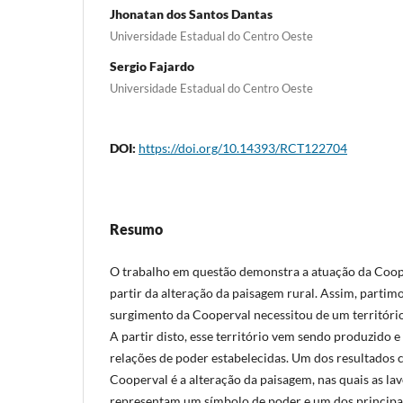
Jhonatan dos Santos Dantas
Universidade Estadual do Centro Oeste
Sergio Fajardo
Universidade Estadual do Centro Oeste
DOI:
https://doi.org/10.14393/RCT122704
Resumo
O trabalho em questão demonstra a atuação da Cooper
partir da alteração da paisagem rural. Assim, partim
surgimento da Cooperval necessitou de um territóri
A partir disto, esse território vem sendo produzido 
relações de poder estabelecidas. Um dos resultados 
Cooperval é a alteração da paisagem, nas quais as la
representam um símbolo de poder e um dos principai