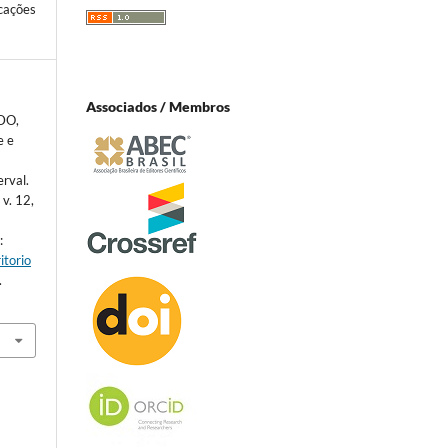
cações
Associados / Membros
DO,
e e
erval.
 v. 12,
:
itorio
.