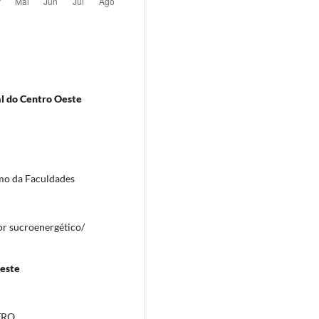
l do Centro Oeste
mo da Faculdades
or sucroenergético/
Oeste
TRO