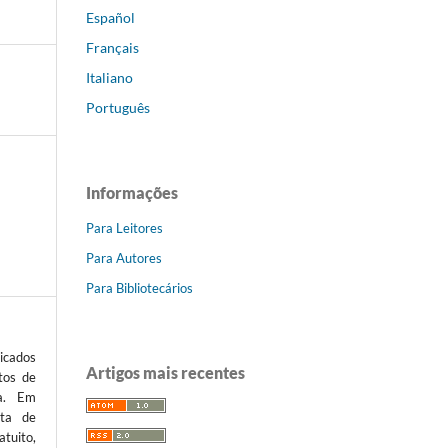
Español
Français
Italiano
Português
Informações
Para Leitores
Para Autores
Para Bibliotecários
icados
Artigos mais recentes
tos de
ta. Em
sta de
atuito,