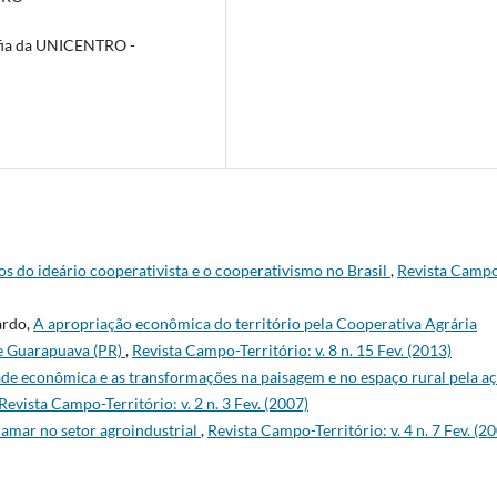
fia da UNICENTRO -
s do ideário cooperativista e o cooperativismo no Brasil
,
Revista Camp
ardo,
A apropriação econômica do território pela Cooperativa Agrária
de Guarapuava (PR)
,
Revista Campo-Território: v. 8 n. 15 Fev. (2013)
dade econômica e as transformações na paisagem e no espaço rural pela a
Revista Campo-Território: v. 2 n. 3 Fev. (2007)
camar no setor agroindustrial
,
Revista Campo-Território: v. 4 n. 7 Fev. (2