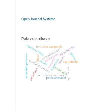
Open Journal Systems
Palavras-chave
violência lenta
agroindústria
território camponês
mercadorização
gênero
bairro rural
amazônia paraense
brasil
distrito
território
resistência
conflitos agrários
escola
capitalismo
agronegócio
município
periódicos
controle da natureza
pesca artesanal