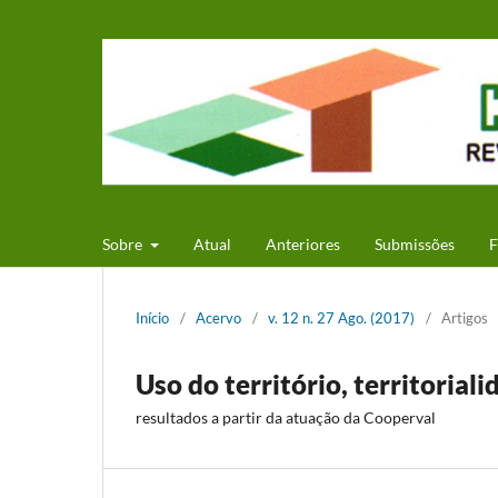
Sobre
Atual
Anteriores
Submissões
F
Início
/
Acervo
/
v. 12 n. 27 Ago. (2017)
/
Artigos
Uso do território, territorial
resultados a partir da atuação da Cooperval