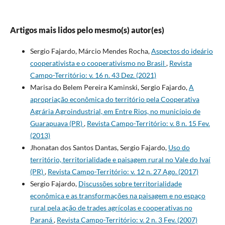
Artigos mais lidos pelo mesmo(s) autor(es)
Sergio Fajardo, Márcio Mendes Rocha,
Aspectos do ideário
cooperativista e o cooperativismo no Brasil
,
Revista
Campo-Território: v. 16 n. 43 Dez. (2021)
Marisa do Belem Pereira Kaminski, Sergio Fajardo,
A
apropriação econômica do território pela Cooperativa
Agrária Agroindustrial, em Entre Rios, no município de
Guarapuava (PR)
,
Revista Campo-Território: v. 8 n. 15 Fev.
(2013)
Jhonatan dos Santos Dantas, Sergio Fajardo,
Uso do
território, territorialidade e paisagem rural no Vale do Ivaí
(PR)
,
Revista Campo-Território: v. 12 n. 27 Ago. (2017)
Sergio Fajardo,
Discussões sobre territorialidade
econômica e as transformações na paisagem e no espaço
rural pela ação de trades agrícolas e cooperativas no
Paraná
,
Revista Campo-Território: v. 2 n. 3 Fev. (2007)