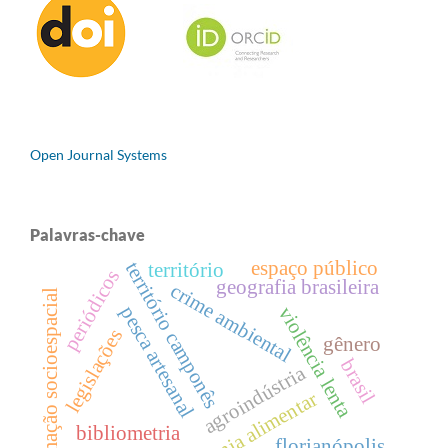
Open Journal Systems
Palavras-chave
espaço público
território camponês
território
periódicos
geografia brasileira
crime ambiental
formação socioespacial
pesca artesanal
violência lenta
legislações
gênero
brasil
agroindústria
soberania alimentar
bibliometria
florianópolis