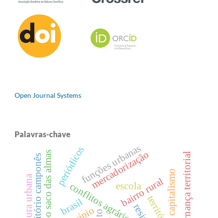
Open Journal Systems
Palavras-chave
funções urbanas
periódicos
mercadorização
quilombo saco das almas
governança territorial
território camponês
capitalismo
agricultura urbana
bairro rural
escola
conflitos agrários
território
brasil