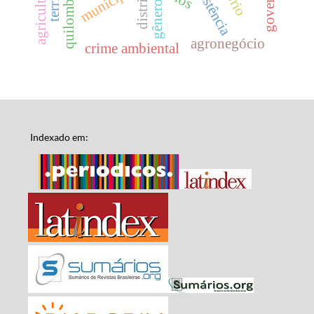
resistência
município
distrito
gênero
agronegócio
crime ambiental
Indexado em: