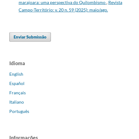
marajoara: uma perspectiva do Quilombismo
,
Revista
Campo-Território: v. 20 n. 59 (2025): maio/ago.
Enviar Submissão
Idioma
English
Español
Français
Italiano
Português
Informações