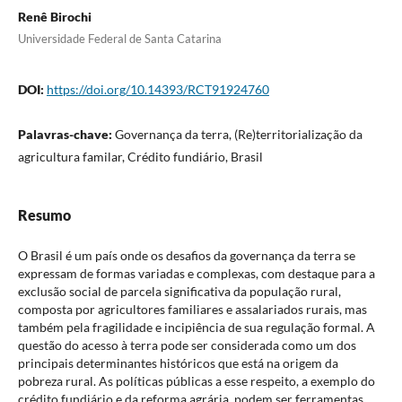
Renê Birochi
Universidade Federal de Santa Catarina
DOI:
https://doi.org/10.14393/RCT91924760
Palavras-chave:
Governança da terra, (Re)territorialização da
agricultura familar, Crédito fundiário, Brasil
Resumo
O Brasil é um país onde os desafios da governança da terra se
expressam de formas variadas e complexas, com destaque para a
exclusão social de parcela significativa da população rural,
composta por agricultores familiares e assalariados rurais, mas
também pela fragilidade e incipiência de sua regulação formal. A
questão do acesso à terra pode ser considerada como um dos
principais determinantes históricos que está na origem da
pobreza rural. As políticas públicas a esse respeito, a exemplo do
crédito fundiário e da reforma agrária, podem ser ferramentas