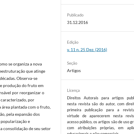
Publicado
31.12.2016
Edição
v. 11 n. 25 Dez. (2016)
Seção
omo se organiza a nova
Artigos
reestruturação que atinge
décadas. Observa-se
e produção do fruto em
Licença
nsável por reorganizar o
Direitos Autorais para artigos publ
caracterizado, por
nesta revista são do autor, com direi
 área plantada com o fruto,
primeira publicação para a revis
ão, pela expansão dos
virtude de aparecerem nesta revi
 popularização e
acesso público, os artigos são de uso gr
com atribuições próprias, em apli
a consolidação de seu setor
educacionais e não-comerciais.