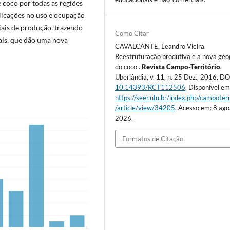
e coco por todas as regiões
licações no uso e ocupação
iais de produção, trazendo
Como Citar
iais, que dão uma nova
CAVALCANTE, Leandro Vieira.
Reestruturação produtiva e a nova geo
do coco .
Revista Campo-Território
,
Uberlândia, v. 11, n. 25 Dez., 2016. DO
10.14393/RCT112506
. Disponível em
https://seer.ufu.br/index.php/campoterr
/article/view/34205
. Acesso em: 8 ago
2026.
Formatos de Citação