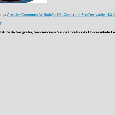
cença
Creative Commons Atribuição-NãoComercial-SemDerivações 4.0 In
CT
stituto de Geografia, Geociências e Saúde Coletiva da Universidade Fe