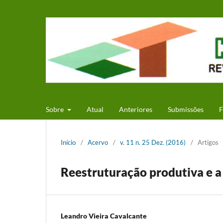
Sobre
Atual
Anteriores
Submissões
F
Início
/
Acervo
/
v. 11 n. 25 Dez. (2016)
/
Artigos
Reestruturação produtiva e a
Leandro Vieira Cavalcante