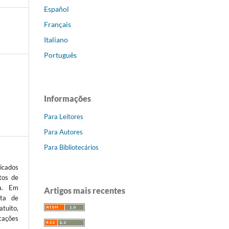
Español
Français
Italiano
Português
Informações
Para Leitores
Para Autores
Para Bibliotecários
icados
tos de
ta. Em
Artigos mais recentes
sta de
atuito,
cações