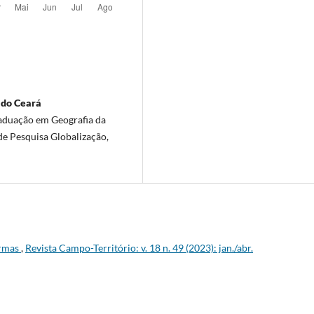
 do Ceará
aduação em Geografia da
e Pesquisa Globalização,
irmas
,
Revista Campo-Território: v. 18 n. 49 (2023): jan./abr.