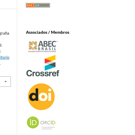
Associados / Membros
grafia
I:
:
itorio
.