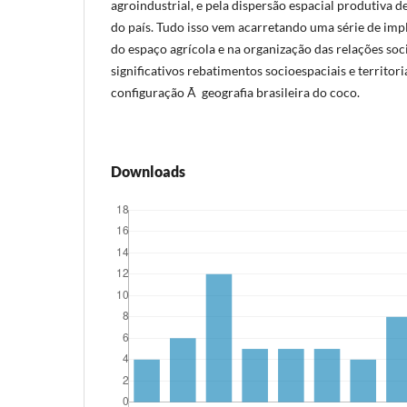
agroindustrial, e pela dispersão espacial produtiva d
do país. Tudo isso vem acarretando uma série de imp
do espaço agrícola e na organização das relações soc
significativos rebatimentos socioespaciais e territor
configuração Ã geografia brasileira do coco.
Downloads